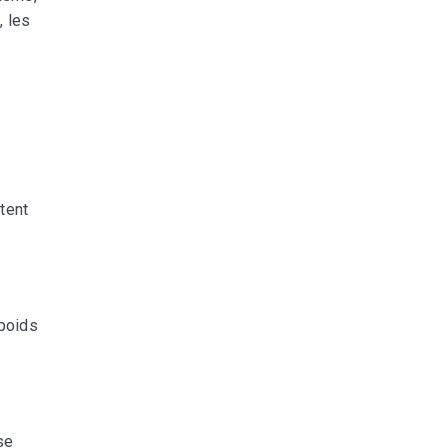
, les
i
tent
 poids
se