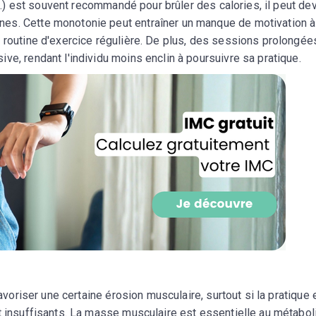
etc.) est souvent recommandé pour brûler des calories, il peut de
CROQ.
es. Cette monotonie peut entraîner un manque de motivation à
e routine d'exercice régulière. De plus, des sessions prolongée
ve, rendant l'individu moins enclin à poursuivre sa pratique.
Je consens à ce que la société Digi
Prisma Players analyse le taux d'ou
des courriels pour mesurer et optim
performances des campagnes. No
pourrons savoir si vous ouvrez les co
l'heure à laquelle vous le faites ains
des informations sur le terminal qu
utilisez. Pour en savoir plus sur ces 
voir notre
politique de confidentialit
Je reçois mon cadeau !
Votre adresse email sera utilisée par Digital Prisma Playe
envoyer votre newsletter contenant des offres commercial
personnalisées. Vous pourrez vous désinscrire en utilisan
désabonnement intégré dans la newsletter. Pour en savoi
exercer vos droits, prenez connaissance de notre
Charte 
Confidentialité
.
favoriser une certaine érosion musculaire, surtout si la pratique 
nt insuffisants. La masse musculaire est essentielle au métabo