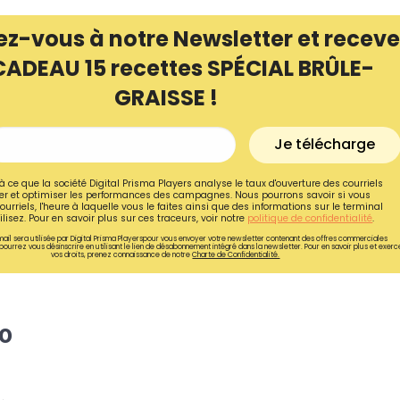
ez-vous à notre Newsletter et receve
CADEAU 15 recettes SPÉCIAL BRÛLE-
GRAISSE !
Je télécharge
à ce que la société Digital Prisma Players analyse le taux d'ouverture des courriels
r et optimiser les performances des campagnes. Nous pourrons savoir si vous
ourriels, l'heure à laquelle vous le faites ainsi que des informations sur le terminal
lisez. Pour en savoir plus sur ces traceurs, voir notre
politique de confidentialité
.
ail sera utilisée par Digital Prisma Playerspour vous envoyer votre newsletter contenant des offres commerciales
pourrez vous désinscrire en utilisant le lien de désabonnement intégré dans la newsletter. Pour en savoir plus et exerc
vos droits, prenez connaissance de notre
Charte de Confidentialité.
Recevez gratuitemen
recettes inédites de
io
!
Ainsi que la newsletter promotio