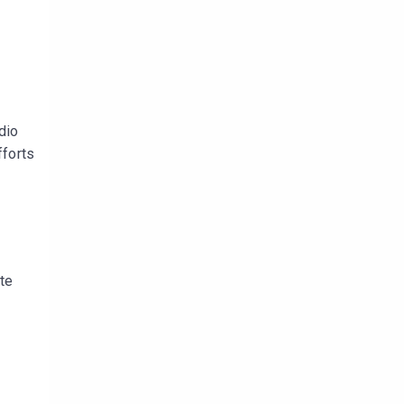
dio
fforts
tte