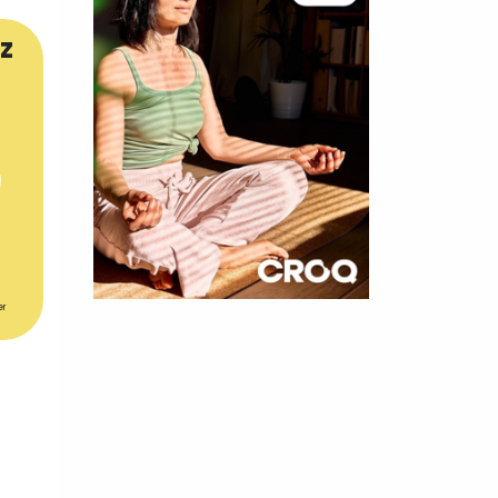
z
er
×
t 180
 CROQ
nnelle de