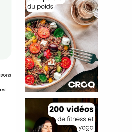
isons
 est