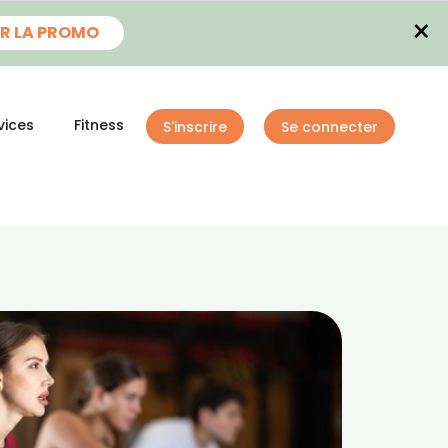
×
R LA PROMO
vices
Fitness
S'inscrire
Se connecter