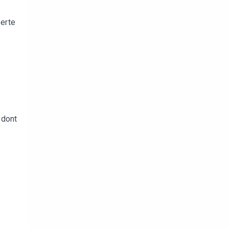
perte
 dont