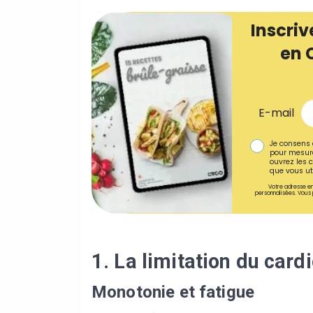
Inscriv
en 
E-mail
Je consens 
pour mesure
ouvrez les c
que vous uti
Votre adresse em
personnalisées. Vous 
1. La limitation du card
Monotonie et fatigue