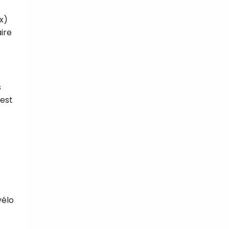
x)
ire
s
 est
vélo