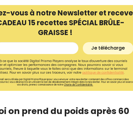
ez-vous à notre Newsletter et receve
CADEAU 15 recettes SPÉCIAL BRÛLE-
GRAISSE !
Je télécharge
à ce que la société Digital Prisma Players analyse le taux d'ouverture des courriels
r et optimiser les performances des campagnes. Nous pourrons savoir si vous
ourriels, l'heure à laquelle vous le faites ainsi que des informations sur le terminal
lisez. Pour en savoir plus sur ces traceurs, voir notre
politique de confidentialité
.
ail sera utilisée par Digital Prisma Playerspour vous envoyer votre newsletter contenant des offres commerciales
pourrez vous désinscrire en utilisant le lien de désabonnement intégré dans la newsletter. Pour en savoir plus et exerc
vos droits, prenez connaissance de notre
Charte de Confidentialité.
Recevez gratuitemen
recettes inédites de
 on prend du poids après 60
!
Ainsi que la newsletter promotio