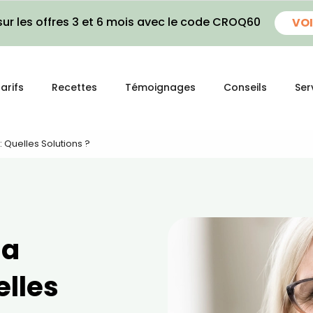
ur les offres 3 et 6 mois avec le code CROQ60
VOI
arifs
Recettes
Témoignages
Conseils
Ser
: Quelles Solutions ?
la
elles