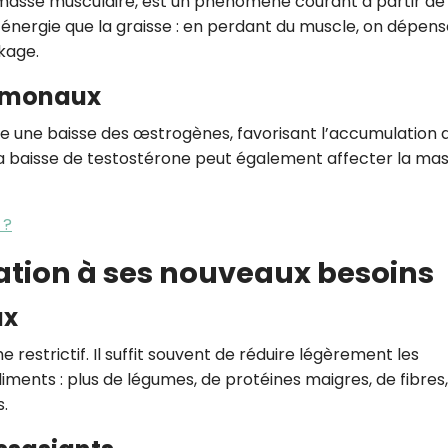
 masse musculaire, est un phénomène courant à partir de
énergie que la graisse : en perdant du muscle, on dépens
ckage.
ormonaux
 une baisse des œstrogènes, favorisant l’accumulation 
a baisse de testostérone peut également affecter la ma
 ?
ation à ses nouveaux besoins
ux
e restrictif. Il suffit souvent de réduire légèrement les
iments : plus de légumes, de protéines maigres, de fibres,
.