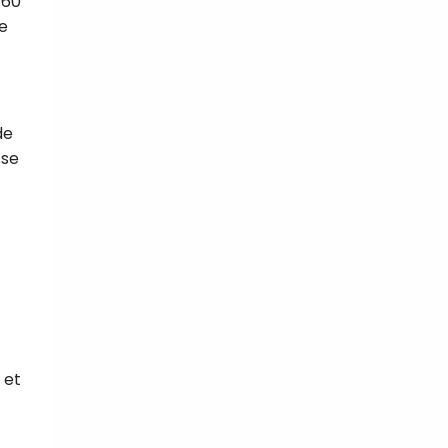
 60
e
de
sse
 et