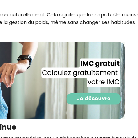
CROQ.
ue naturellement. Cela signifie que le corps brûle moins
cile la gestion du poids, même sans changer ses habitudes
Je consens à ce que la société Digi
Prisma Players analyse le taux d'ou
des courriels pour mesurer et optim
performances des campagnes. No
pourrons savoir si vous ouvrez les co
l'heure à laquelle vous le faites ains
des informations sur le terminal qu
utilisez. Pour en savoir plus sur ces 
voir notre
politique de confidentialit
Je reçois mon cadeau !
Votre adresse email sera utilisée par Digital Prisma Playe
envoyer votre newsletter contenant des offres commercial
personnalisées. Vous pourrez vous désinscrire en utilisan
désabonnement intégré dans la newsletter. Pour en savoi
exercer vos droits, prenez connaissance de notre
Charte 
inue
Confidentialité
.