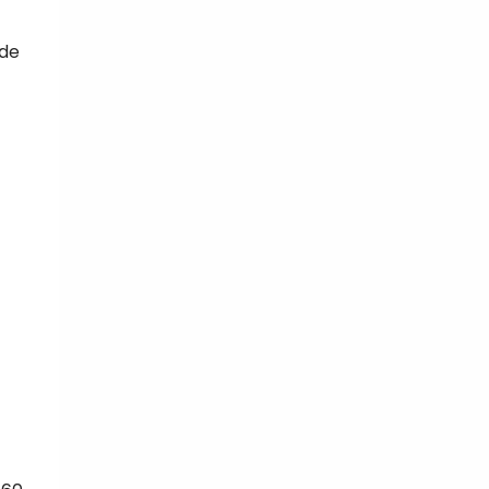
 de
tal
verture
iser les
us
urriels,
i que
e vous
traceurs,
é
.
rs pour vous
es
t le lien de
r plus et
de