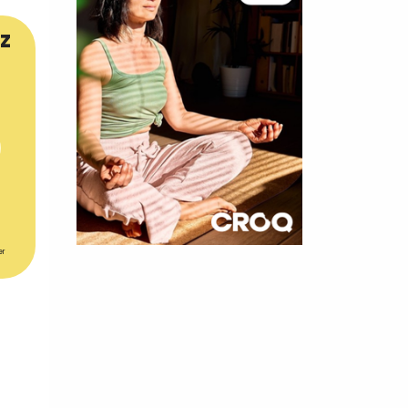
z
er
×
t 180
 CROQ
nnelle de