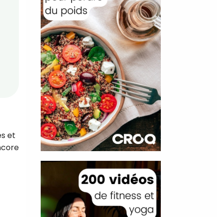
s et
ncore