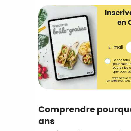
Inscriv
en 
E-mail
Je consens 
pour mesure
ouvrez les c
que vous uti
Votre adresse em
personnalisées. Vous 
Comprendre pourquoi
ans