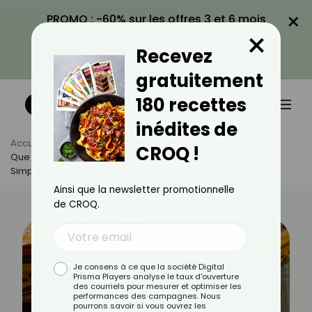
×
PROMO : -60% sur les offres 3 et 6 mois
×
avec le code CROQ60
Recevez
VOIR LA PROMO
gratuitement
180 recettes
inédites de
Accueil
Actus
Astuces Culinaires
CROQ !
Que Cuisiner Avec Les Restes De Ramadan ? Des Idées
Simples Et Anti-Gaspi
Ainsi que la newsletter promotionnelle
de CROQ.
Je consens à ce que la société Digital
Prisma Players analyse le taux d'ouverture
des courriels pour mesurer et optimiser les
performances des campagnes. Nous
pourrons savoir si vous ouvrez les