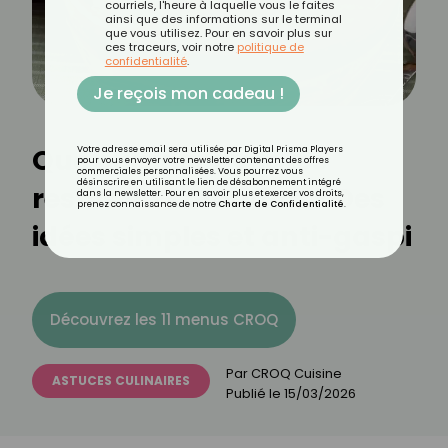
courriels, l'heure à laquelle vous le faites
ainsi que des informations sur le terminal
que vous utilisez. Pour en savoir plus sur
ces traceurs, voir notre
politique de
confidentialité
.
Je reçois mon cadeau !
Que cuisiner avec les
Votre adresse email sera utilisée par Digital Prisma Players
pour vous envoyer votre newsletter contenant des offres
commerciales personnalisées. Vous pourrez vous
désinscrire en utilisant le lien de désabonnement intégré
restes de Ramadan ? Des
dans la newsletter. Pour en savoir plus et exercer vos droits,
prenez connaissance de notre
Charte de Confidentialité
.
idées simples et anti-gaspi
Découvrez les 11 menus CROQ
Par
CROQ Cuisine
ASTUCES CULINAIRES
Publié le
15/03/2026