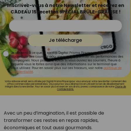
Inscrivez-vous à notre Newsletter et recevez en
CADEAU 15 recettes SPÉCIAL BRÛLE-GRAISSE !
Je télécharge
Je consens à ce que la société Digital Prisma Players analyse le taux
d'ouverture des courriels pour mesurer et optimiser les performances des
campagnes. Nous pourrons savoir si vous ouvrez les courriels, l'heure à
laquelle vous le faites ainsi que des informations sur le terminal que
vous utilisez. Pour en savoir plus sur ces traceurs, voir notre
politique de
confidentialité
.
Votre adresse email sera utilisée par Digital Prisma Playerspour vous envoyer votre newsletter contenant des
offres commerciales personnalisées. Vous pourrez vous désinscrire en utilisant le lien de désabonnement
intégré dans la newsletter. Pour en savoir plus et exercer vos droits, prenez connaissance de notre
Charte de
Confidentialité.
Avec un peu d’imagination, il est possible de
transformer ces restes en repas rapides,
économiques et tout aussi gourmands.