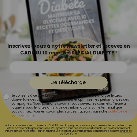
Inscrivez-vous à notre Newsletter et recevez en
CADEAU 10 recettes SPÉCIAL DIABETE !
Je télécharge
Je consens à ce que la société Digital Prisma Players analyse le taux
d'ouverture des courriels pour mesurer et optimiser les performances des
campagnes. Nous pourrons savoir si vous ouvrez les courriels, l'heure à
laquelle vous le faites ainsi que des informations sur le terminal que
vous utilisez. Pour en savoir plus sur ces traceurs, voir notre
politique de
confidentialité
.
Votre adresse email sera utilisée par Digital Prisma Playerspour vous envoyer votre newsletter contenant des
offres commerciales personnalisées. Vous pourrez vous désinscrire en utilisant le lien de désabonnement
intégré dans la newsletter. Pour en savoir plus et exercer vos droits, prenez connaissance de notre
Charte de
Confidentialité.