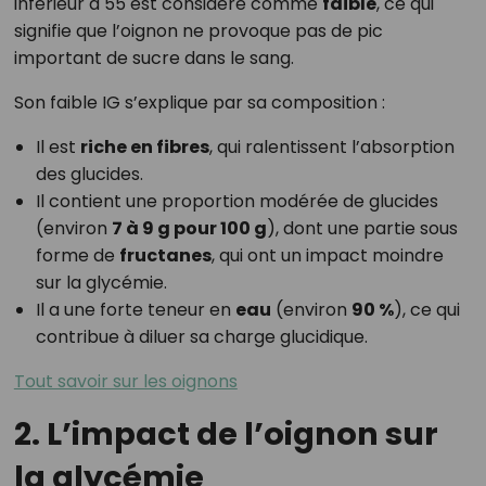
inférieur à 55 est considéré comme
faible
, ce qui
signifie que l’oignon ne provoque pas de pic
important de sucre dans le sang.
Son faible IG s’explique par sa composition :
Il est
riche en fibres
, qui ralentissent l’absorption
des glucides.
Il contient une proportion modérée de glucides
(environ
7 à 9 g pour 100 g
), dont une partie sous
forme de
fructanes
, qui ont un impact moindre
sur la glycémie.
Il a une forte teneur en
eau
(environ
90 %
), ce qui
contribue à diluer sa charge glucidique.
Tout savoir sur les oignons
2. L’impact de l’oignon sur
la glycémie