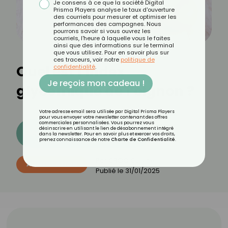
Je consens à ce que la société Digital
Prisma Players analyse le taux d'ouverture
des courriels pour mesurer et optimiser les
performances des campagnes. Nous
pourrons savoir si vous ouvrez les
courriels, l'heure à laquelle vous le faites
ainsi que des informations sur le terminal
que vous utilisez. Pour en savoir plus sur
ces traceurs, voir notre
politique de
Quel est l’index
confidentialité
.
Je reçois mon cadeau !
glycémique de l’oignon ?
Votre adresse email sera utilisée par Digital Prisma Players
pour vous envoyer votre newsletter contenant des offres
commerciales personnalisées. Vous pourrez vous
désinscrire en utilisant le lien de désabonnement intégré
Découvrez les 11 menus CROQ
dans la newsletter. Pour en savoir plus et exercer vos droits,
prenez connaissance de notre
Charte de Confidentialité
.
Par
CROQ Cuisine
ALIMENTATION
Publié le
31/01/2025