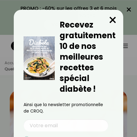
×
PROMO : -60% sur les offres 3 et 6 mois
×
avec le code CROQ60
Recevez
VOIR LA PROMO
gratuitement
10 de nos
meilleures
Accueil
Actus
Alimentation
recettes
Quel Est L’index Glycémique De L’oignon ?
spécial
diabète !
Ainsi que la newsletter promotionnelle
de CROQ.