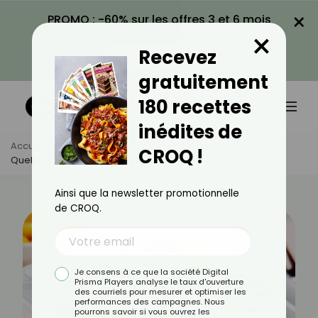
×
PROMO : -60% sur les offres 3 et 6 mois
×
avec le code CROQ60
Recevez
VOIR LA PROMO
gratuitement
180 recettes
inédites de
Accueil
Actus
Alimentation
CROQ !
Quelle Est La Meilleure Façon De Cuire Le Cabillaud ?
Ainsi que la newsletter promotionnelle
de CROQ.
Je consens à ce que la société Digital
Prisma Players analyse le taux d'ouverture
des courriels pour mesurer et optimiser les
performances des campagnes. Nous
pourrons savoir si vous ouvrez les