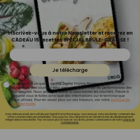
Inscrivez-vous à notre Newsletter et recevez en
CADEAU 15 recettes SPÉCIAL BRÛLE-GRAISSE !
Je télécharge
Je consens à ce que la société Digital Prisma Players analyse le taux
d'ouverture des courriels pour mesurer et optimiser les performances des
campagnes. Nous pourrons savoir si vous ouvrez les courriels, l'heure à
laquelle vous le faites ainsi que des informations sur le terminal que
vous utilisez. Pour en savoir plus sur ces traceurs, voir notre
politique de
confidentialité
.
Votre adresse email sera utilisée par Digital Prisma Playerspour vous envoyer votre newsletter contenant des
offres commerciales personnalisées. Vous pourrez vous désinscrire en utilisant le lien de désabonnement
intégré dans la newsletter. Pour en savoir plus et exercer vos droits, prenez connaissance de notre
Charte de
Confidentialité.