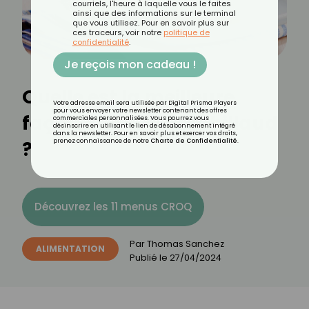
courriels, l'heure à laquelle vous le faites
ainsi que des informations sur le terminal
que vous utilisez. Pour en savoir plus sur
ces traceurs, voir notre
politique de
confidentialité
.
Je reçois mon cadeau !
Quelle est la meilleure
Votre adresse email sera utilisée par Digital Prisma Players
pour vous envoyer votre newsletter contenant des offres
façon de cuire le cabillaud
commerciales personnalisées. Vous pourrez vous
désinscrire en utilisant le lien de désabonnement intégré
dans la newsletter. Pour en savoir plus et exercer vos droits,
?
prenez connaissance de notre
Charte de Confidentialité
.
Découvrez les 11 menus CROQ
Par
Thomas Sanchez
ALIMENTATION
Publié le
27/04/2024