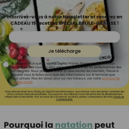
Inscrivez-vous à notre Newsletter et recevez en
CADEAU 15 recettes SPÉCIAL BRÛLE-GRAISSE !
Je télécharge
Je consens à ce que la société Digital Prisma Players analyse le taux
d'ouverture des courriels pour mesurer et optimiser les performances des
campagnes. Nous pourrons savoir si vous ouvrez les courriels, l'heure à
laquelle vous le faites ainsi que des informations sur le terminal que
vous utilisez. Pour en savoir plus sur ces traceurs, voir notre
politique de
confidentialité
.
Votre adresse email sera utilisée par Digital Prisma Playerspour vous envoyer votre newsletter contenant des
offres commerciales personnalisées. Vous pourrez vous désinscrire en utilisant le lien de désabonnement
intégré dans la newsletter. Pour en savoir plus et exercer vos droits, prenez connaissance de notre
Charte de
Confidentialité.
Pourquoi la
natation
peut