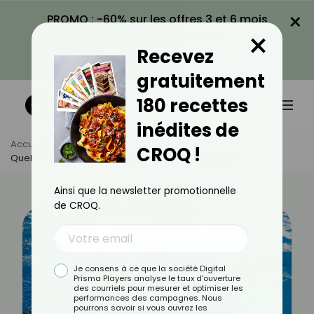
×
PROMO : -60% sur les offres 3 et 6 mois
×
avec le code CROQ60
Recevez
VOIR LA PROMO
gratuitement
180 recettes
inédites de
Accueil
Actus
Sport
CROQ !
Quelle Nage Choisir Pour Soulager Le Mal De Dos ?
Ainsi que la newsletter promotionnelle
de CROQ.
Je consens à ce que la société Digital
Prisma Players analyse le taux d'ouverture
des courriels pour mesurer et optimiser les
performances des campagnes. Nous
pourrons savoir si vous ouvrez les