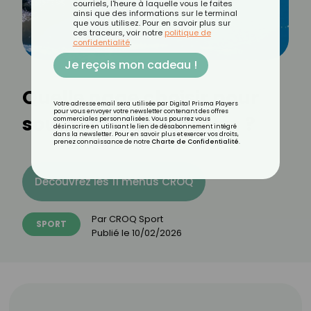
courriels, l'heure à laquelle vous le faites
ainsi que des informations sur le terminal
que vous utilisez. Pour en savoir plus sur
ces traceurs, voir notre
politique de
confidentialité
.
Je reçois mon cadeau !
Quelle nage choisir pour
Votre adresse email sera utilisée par Digital Prisma Players
pour vous envoyer votre newsletter contenant des offres
soulager le mal de dos ?
commerciales personnalisées. Vous pourrez vous
désinscrire en utilisant le lien de désabonnement intégré
dans la newsletter. Pour en savoir plus et exercer vos droits,
prenez connaissance de notre
Charte de Confidentialité
.
Découvrez les 11 menus CROQ
Par
CROQ Sport
SPORT
Publié le
10/02/2026