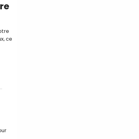
tre
otre
ux, ce
our