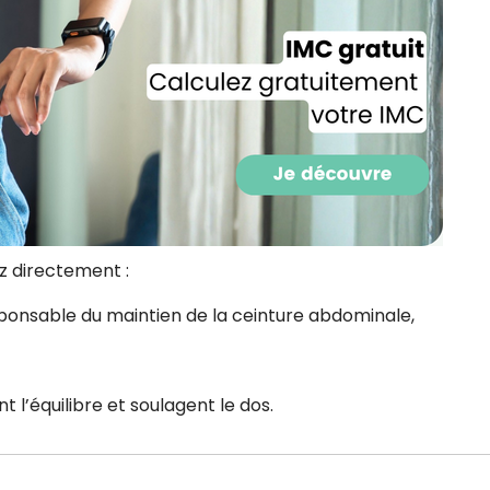
CROQ.
Je consens à ce que la société Digi
Prisma Players analyse le taux d'ou
des courriels pour mesurer et optim
performances des campagnes. No
pourrons savoir si vous ouvrez les co
l'heure à laquelle vous le faites ains
des informations sur le terminal qu
utilisez. Pour en savoir plus sur ces 
ez directement :
voir notre
politique de confidentialit
sponsable du maintien de la ceinture abdominale,
Je reçois mon cadeau !
Votre adresse email sera utilisée par Digital Prisma Playe
envoyer votre newsletter contenant des offres commercial
nt l’équilibre et soulagent le dos.
personnalisées. Vous pourrez vous désinscrire en utilisan
désabonnement intégré dans la newsletter. Pour en savoi
exercer vos droits, prenez connaissance de notre
Charte 
Confidentialité
.