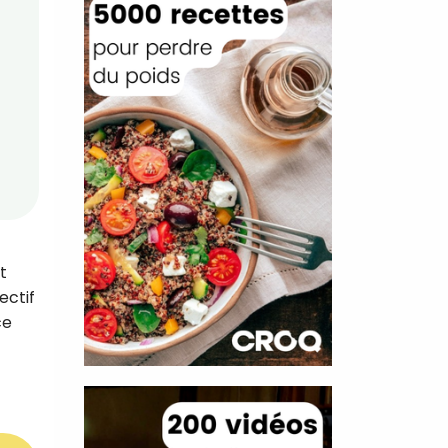
t
ectif
ce