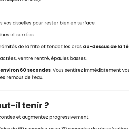
us vos aisselles pour rester bien en surface.
dues et serrées.
émités de la frite et tendez les bras
au-dessus de la tê
ractées, ventre rentré, épaules basses.
 environ 60 secondes
. Vous sentirez immédiatement vo
es remous de l’eau.
t-il tenir ?
ondes et augmentez progressivement.
 séries de 60 secondes, avec 30 secondes de récupération