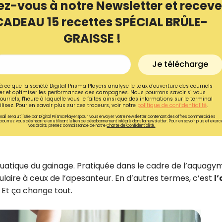
ez-vous à notre Newsletter et receve
CADEAU 15 recettes SPÉCIAL BRÛLE-
GRAISSE !
Je télécharge
à ce que la société Digital Prisma Players analyse le taux d'ouverture des courriels
r et optimiser les performances des campagnes. Nous pourrons savoir si vous
ourriels, l'heure à laquelle vous le faites ainsi que des informations sur le terminal
lisez. Pour en savoir plus sur ces traceurs, voir notre
politique de confidentialité
.
ail sera utilisée par Digital Prisma Playerspour vous envoyer votre newsletter contenant des offres commerciales
pourrez vous désinscrire en utilisant le lien de désabonnement intégré dans la newsletter. Pour en savoir plus et exerc
vos droits, prenez connaissance de notre
Charte de Confidentialité.
Recevez gratuitemen
uatique du gainage. Pratiquée dans le cadre de l’aquagym,
ulaire à ceux de l’apesanteur. En d’autres termes, c’est
l’
recettes inédites de
. Et ça change tout.
!
Ainsi que la newsletter promotio