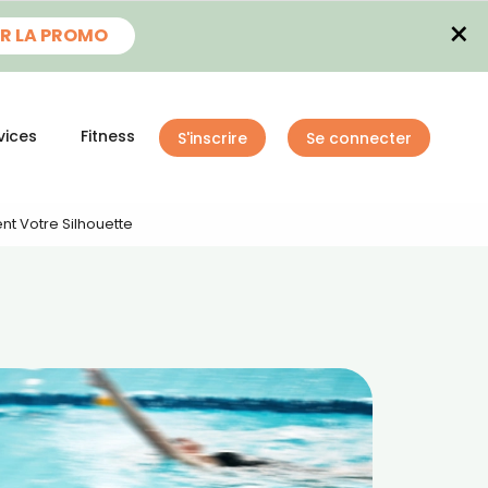
×
R LA PROMO
vices
Fitness
S'inscrire
Se connecter
ent Votre Silhouette