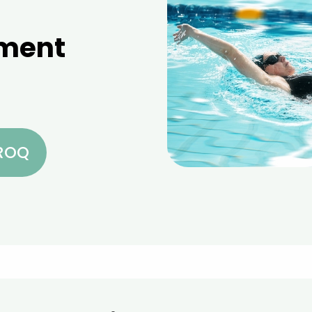
iment
CROQ