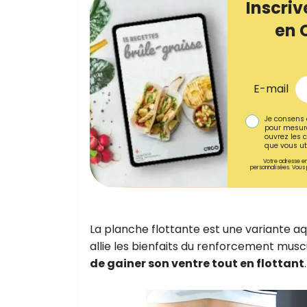
Inscriv
en 
E-mail
Je consens 
pour mesure
ouvrez les c
que vous uti
Votre adresse em
personnalisées. Vous 
La planche flottante est une variante aq
allie les bienfaits du renforcement musc
de gainer son ventre tout en flottant