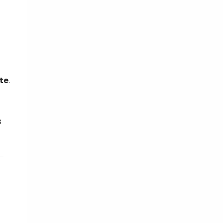
te
.
s