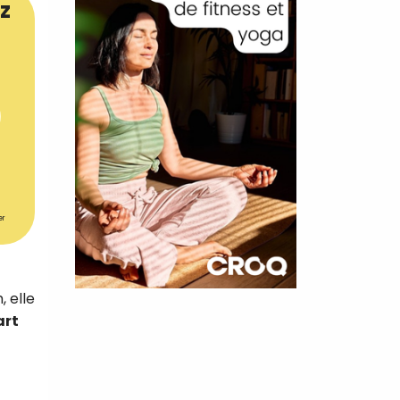
z
er
×
t 180
 elle
art
 CROQ
nnelle de