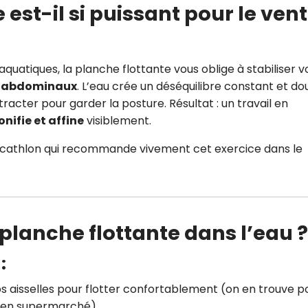
 est-il si puissant pour le ven
atiques, la planche flottante vous oblige à stabiliser v
os abdominaux
. L’eau crée un déséquilibre constant et do
racter pour garder la posture. Résultat : un travail en
onifie et affine
visiblement.
 Decathlon qui recommande vivement cet exercice dans le
planche flottante dans l’eau ?
:
vos aisselles pour flotter confortablement (on en trouve p
 en supermarché).