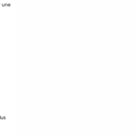
r une
lus