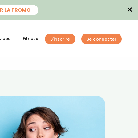
×
R LA PROMO
vices
Fitness
S'inscrire
Se connecter