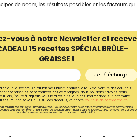
pes de Noom, les résultats possibles et les facteurs qui
ez-vous à notre Newsletter et receve
CADEAU 15 recettes SPÉCIAL BRÛLE-
GRAISSE !
Je télécharge
à ce que la société Digital Prisma Players analyse le taux d'ouverture des courriels
r et optimiser les performances des campagnes. Nous pourrons savoir si vous
ourriels, l'heure à laquelle vous le faites ainsi que des informations sur le terminal
Recevez gratuitemen
lisez. Pour en savoir plus sur ces traceurs, voir notre
politique de confidentialité
.
ail sera utilisée par Digital Prisma Playerspour vous envoyer votre newsletter contenant des offres commerciales
recettes inédites de
pourrez vous désinscrire en utilisant le lien de désabonnement intégré dans la newsletter. Pour en savoir plus et exerc
vos droits, prenez connaissance de notre
Charte de Confidentialité.
!
Ainsi que la newsletter promotio