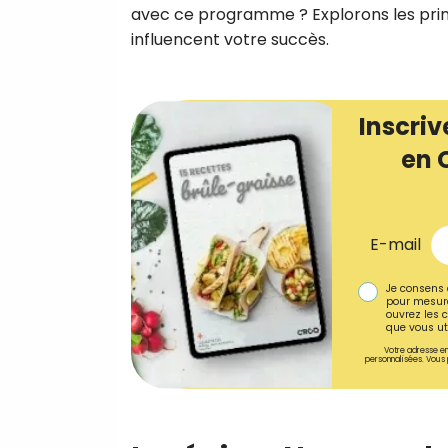
avec ce programme ? Explorons les princi
influencent votre succès.
Inscriv
en 
E-mail
Je consens 
pour mesure
ouvrez les c
que vous uti
Votre adresse em
personnalisées. Vous 