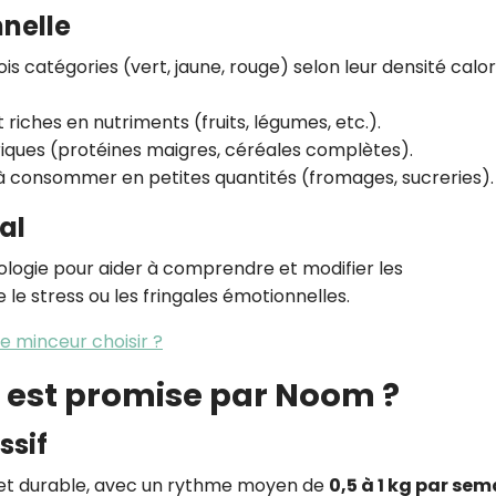
nnelle
ois catégories (vert, jaune, rouge) selon leur densité calo
t riches en nutriments (fruits, légumes, etc.).
ques (protéines maigres, céréales complètes).
t à consommer en petites quantités (fromages, sucreries).
al
ologie pour aider à comprendre et modifier les
 stress ou les fringales émotionnelles.
e minceur choisir ?
s est promise par Noom ?
ssif
et durable, avec un rythme moyen de
0,5 à 1 kg par se