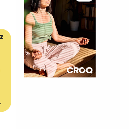
z
×
t 180
 CROQ
er
nnelle de