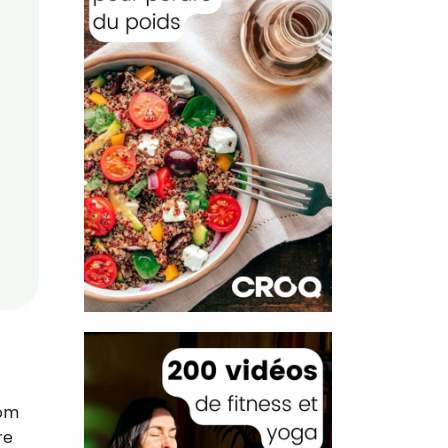
oom
re