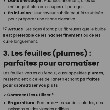
Dans une soupe
: Hachées finement, elles se
mélangent bien aux soupes et potages.
En infusion
: Leur saveur subtile peut être utilisée
pour préparer une tisane digestive.
💡
Astuce
: Les tiges étant plus fibreuses que le bulbe,
il est préférable de les
hacher finement
ou de les
cuire longuement.
3. Les feuilles (plumes) :
parfaites pour aromatiser
Les feuilles vertes du fenouil, aussi appelées
plumes
,
ressemblent à celles de l’aneth et sont
parfaites
pour aromatiser vos plats
.
✔ Comment les utiliser ?
En garniture
: Parsemez-les sur des salades, des
poissons ou des viandes grillées.