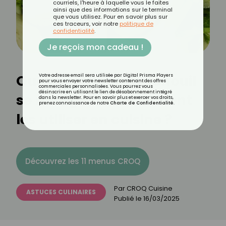
courriels, l'heure à laquelle vous le faites
ainsi que des informations sur le terminal
que vous utilisez. Pour en savoir plus sur
ces traceurs, voir notre
politique de
confidentialité
.
Je reçois mon cadeau !
Quelles parties du fenouil
Votre adresse email sera utilisée par Digital Prisma Players
pour vous envoyer votre newsletter contenant des offres
commerciales personnalisées. Vous pourrez vous
désinscrire en utilisant le lien de désabonnement intégré
se mangent et comment
dans la newsletter. Pour en savoir plus et exercer vos droits,
prenez connaissance de notre
Charte de Confidentialité
.
les utiliser en cuisine ?
Découvrez les 11 menus CROQ
Par
CROQ Cuisine
ASTUCES CULINAIRES
Publié le
16/03/2025