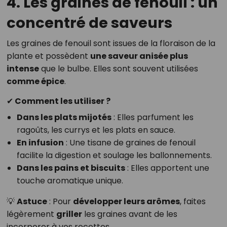
4. Les graines de fenouil : un
concentré de saveurs
Les graines de fenouil sont issues de la floraison de la
plante et possèdent
une saveur anisée plus
intense
que le bulbe. Elles sont souvent utilisées
comme épice
.
✔ Comment les utiliser ?
Dans les plats mijotés
: Elles parfument les
ragoûts, les currys et les plats en sauce.
En infusion
: Une tisane de graines de fenouil
facilite la digestion et soulage les ballonnements.
Dans les pains et biscuits
: Elles apportent une
touche aromatique unique.
💡
Astuce
: Pour
développer leurs arômes
, faites
légèrement
griller
les graines avant de les
incorporer à vos recettes.