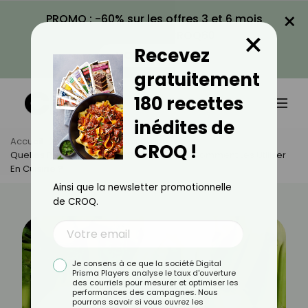
×
PROMO : -60% sur les offres 3 et 6 mois
×
avec le code CROQ60
Recevez
VOIR LA PROMO
gratuitement
180 recettes
inédites de
Accueil
Actus
Astuces Culinaires
CROQ !
Quelles Parties Du Fenouil Se Mangent Et Comment Les Utiliser
En Cuisine ?
Ainsi que la newsletter promotionnelle
de CROQ.
Je consens à ce que la société Digital
Prisma Players analyse le taux d'ouverture
des courriels pour mesurer et optimiser les
performances des campagnes. Nous
pourrons savoir si vous ouvrez les