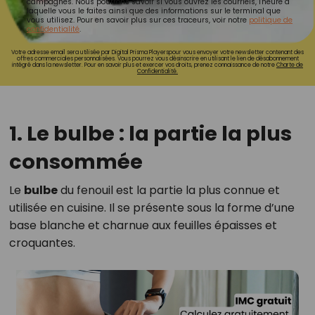
campagnes. Nous pourrons savoir si vous ouvrez les courriels, l'heure à
laquelle vous le faites ainsi que des informations sur le terminal que
vous utilisez. Pour en savoir plus sur ces traceurs, voir notre
politique de
confidentialité
.
Votre adresse email sera utilisée par Digital Prisma Playerspour vous envoyer votre newsletter contenant des
offres commerciales personnalisées. Vous pourrez vous désinscrire en utilisant le lien de désabonnement
intégré dans la newsletter. Pour en savoir plus et exercer vos droits, prenez connaissance de notre
Charte de
Confidentialité.
1. Le bulbe : la partie la plus
consommée
Le
bulbe
du fenouil est la partie la plus connue et
utilisée en cuisine. Il se présente sous la forme d’une
base blanche et charnue aux feuilles épaisses et
croquantes.