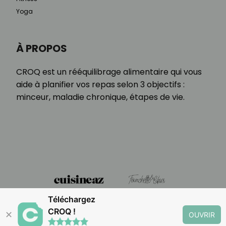
Yoga
À PROPOS
CROQ est un rééquilibrage alimentaire qui vous
aide à planifier vos repas selon 3 objectifs :
minceur, maladie chronique, étapes de vie.
Téléchargez
CROQ !
✕
OUVRIR