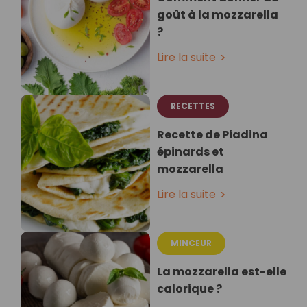
goût à la mozzarella
?
Lire la suite
RECETTES
Recette de Piadina
épinards et
mozzarella⁣
Lire la suite
MINCEUR
La mozzarella est-elle
calorique ?