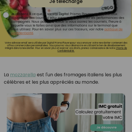
Je télécharge
Je consens à ce que la société Digital Prisma Players analyse le taux
d'ouverture des courriels pour mesurer et optimiser les performances des
campagnes. Nous pourrons savoir si vous ouvrez les courriels, l'heure à
laquelle vous le faites ainsi que des informations sur le terminal que
vous utilisez. Pour en savoir plus sur ces traceurs, voir notre
politique de
confidentialité
.
Votre adresse email sera utilisée par Digital Prisma Playerspour vous envoyer votre newsletter contenant des
offres commerciales personnalisées. Vous pourrez vous désinscrire en utilisant le lien de désabonnement
intégré dans la newsletter. Pour en savoir plus et exercer vos droits, prenez connaissance de notre
Charte de
Confidentialité.
La
mozzarella
est l'un des fromages italiens les plus
célèbres et les plus appréciés au monde.