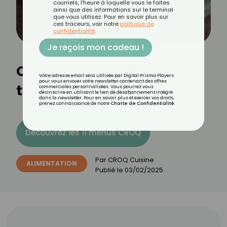
courriels, l'heure à laquelle vous le faites
ainsi que des informations sur le terminal
que vous utilisez. Pour en savoir plus sur
ces traceurs, voir notre
politique de
confidentialité
.
Je reçois mon cadeau !
Quels sont les différents
Votre adresse email sera utilisée par Digital Prisma Players
pour vous envoyer votre newsletter contenant des offres
types de mozzarella ?
commerciales personnalisées. Vous pourrez vous
désinscrire en utilisant le lien de désabonnement intégré
dans la newsletter. Pour en savoir plus et exercer vos droits,
prenez connaissance de notre
Charte de Confidentialité
.
Découvrez les 11 menus CROQ
Par
CROQ Cuisine
ALIMENTATION
Publié le
03/02/2025