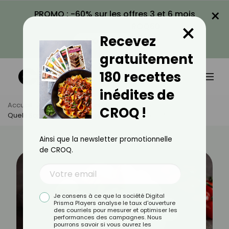
×
PROMO : -60% sur les offres 3 et 6 mois
×
avec le code CROQ60
Recevez
VOIR LA PROMO
gratuitement
180 recettes
inédites de
Accueil
Actus
Alimentation
CROQ !
Quels Sont Les Différents Types De Mozzarella ?
Ainsi que la newsletter promotionnelle
de CROQ.
Je consens à ce que la société Digital
Prisma Players analyse le taux d'ouverture
des courriels pour mesurer et optimiser les
performances des campagnes. Nous
pourrons savoir si vous ouvrez les