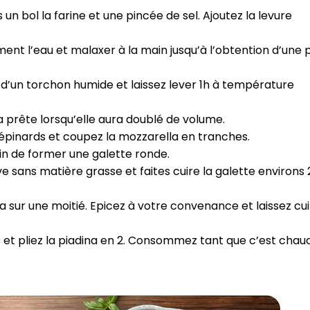
CROQ.
n bol la farine et une pincée de sel. Ajoutez la levure
ent l’eau et malaxer à la main jusqu’à l’obtention d’une p
Je consens à ce que la société Digi
e d’un torchon humide et laissez lever 1h à température
Prisma Players analyse le taux d'ou
des courriels pour mesurer et optim
performances des campagnes. No
a prête lorsqu’elle aura doublé de volume.⁣
pourrons savoir si vous ouvrez les co
 épinards et coupez la mozzarella en tranches.⁣
l'heure à laquelle vous le faites ains
des informations sur le terminal qu
fin de former une galette ronde.⁣
utilisez. Pour en savoir plus sur ces 
e sans matière grasse et faites cuire la galette environs 
voir notre
politique de confidentialit
Je reçois mon cadeau !
a sur une moitié. Epicez à votre convenance et laissez cu
 et pliez la piadina en 2. Consommez tant que c’est chaud
Votre adresse email sera utilisée par Digital Prisma Playe
envoyer votre newsletter contenant des offres commercial
personnalisées. Vous pourrez vous désinscrire en utilisan
désabonnement intégré dans la newsletter. Pour en savoi
exercer vos droits, prenez connaissance de notre
Charte 
Confidentialité
.