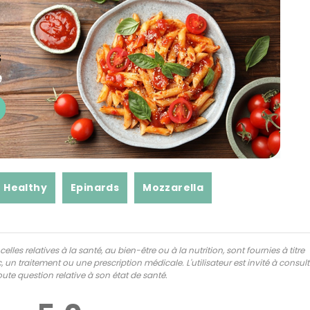
Healthy
Epinards
Mozzarella
lles relatives à la santé, au bien-être ou à la nutrition, sont fournies à titre
 un traitement ou une prescription médicale. L'utilisateur est invité à consul
ute question relative à son état de santé.