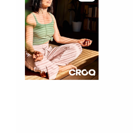
×
t 180
 CROQ
nnelle de