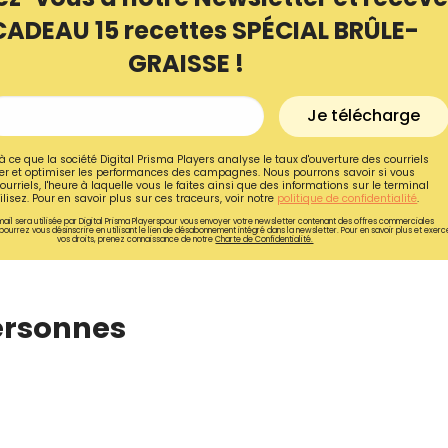
CADEAU 15 recettes SPÉCIAL BRÛLE-
GRAISSE !
Je télécharge
à ce que la société Digital Prisma Players analyse le taux d'ouverture des courriels
r et optimiser les performances des campagnes. Nous pourrons savoir si vous
ourriels, l'heure à laquelle vous le faites ainsi que des informations sur le terminal
lisez. Pour en savoir plus sur ces traceurs, voir notre
politique de confidentialité
.
ail sera utilisée par Digital Prisma Playerspour vous envoyer votre newsletter contenant des offres commerciales
pourrez vous désinscrire en utilisant le lien de désabonnement intégré dans la newsletter. Pour en savoir plus et exerc
vos droits, prenez connaissance de notre
Charte de Confidentialité.
ersonnes