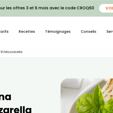
ur les offres 3 et 6 mois avec le code CROQ60
VOI
arifs
Recettes
Témoignages
Conseils
Ser
Et Mozzarella⁣
ina
arella⁣