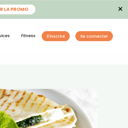
×
R LA PROMO
vices
Fitness
S'inscrire
Se connecter