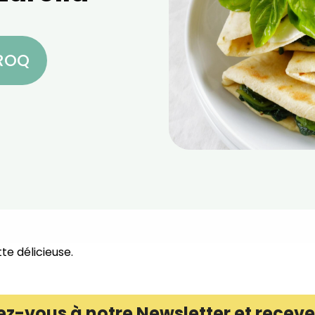
CROQ
te délicieuse.
ez-vous à notre Newsletter et receve