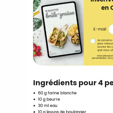
en 
E-mail
Je consens 
pour mesure
ouvrez les c
que vous uti
Votre adresse em
personnalisées. Vous 
Ingrédients pour 4 p
60 g farine blanche⁣
10 g beurre⁣
30 ml eau⁣
10 g levure de boulanger⁣