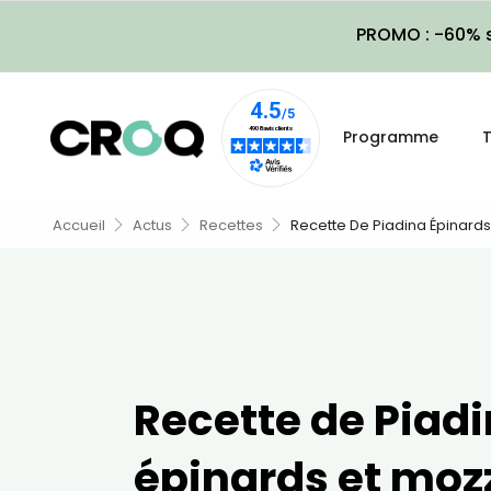
PROMO : -60% s
Programme
T
Accueil
Actus
Recettes
Recette De Piadina Épinards 
Recette de Piad
épinards et mozz