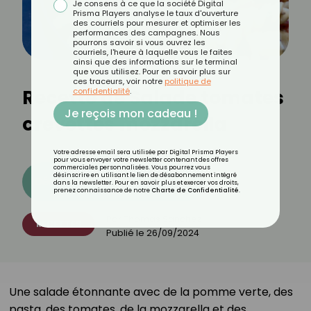
Je consens à ce que la société Digital
Prisma Players analyse le taux d'ouverture
des courriels pour mesurer et optimiser les
performances des campagnes. Nous
pourrons savoir si vous ouvrez les
courriels, l'heure à laquelle vous le faites
ainsi que des informations sur le terminal
que vous utilisez. Pour en savoir plus sur
ces traceurs, voir notre
politique de
Recette de Salade tomates
confidentialité
.
Je reçois mon cadeau !
crevettes mozzarella
Votre adresse email sera utilisée par Digital Prisma Players
pour vous envoyer votre newsletter contenant des offres
commerciales personnalisées. Vous pourrez vous
désinscrire en utilisant le lien de désabonnement intégré
Découvrez les 11 menus CROQ
dans la newsletter. Pour en savoir plus et exercer vos droits,
prenez connaissance de notre
Charte de Confidentialité
.
Par
Thomas Sanchez
RECETTES
Publié le
26/09/2024
Une salade étonnante avec de la pomme verte, des
pasta, des tomates, de la mozzarella et des