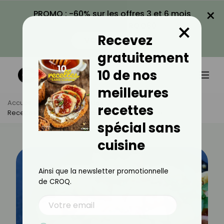
×
PROMO : -60% sur les offres 3 et 6 mois
×
avec le code CROQ60
Recevez
VOIR LA PROMO
gratuitement
10 de nos
meilleures
Accueil
Actus
Recettes
recettes
Recette De Salade Tomates Crevettes Mozzarella
spécial sans
cuisine
Ainsi que la newsletter promotionnelle
de CROQ.