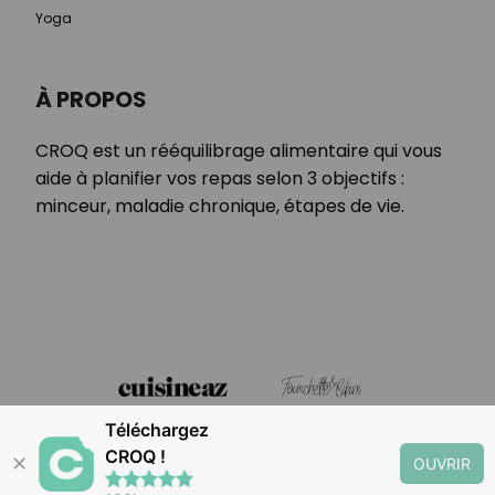
Yoga
À PROPOS
CROQ est un rééquilibrage alimentaire qui vous
aide à planifier vos repas selon 3 objectifs :
minceur, maladie chronique, étapes de vie.
Téléchargez
CROQ !
✕
OUVRIR