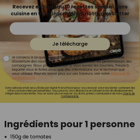
Recevez en cadeau 10 recettes spécial sans
cuisine en vous inscrivant à notre newsletter
Je télécharge
Je consens à ce que la société Digital Prisma Players analyse le taux
d'ouverture des courriels pour mesurer et optimiser les performances des
campagnes. Nous pourrons savoir si vous ouvrez les courriels, l'heure à
laquelle vous le faites ainsi que des informations sur le terminal que
vous utilisez. Pour en savoir plus sur ces traceurs, voir notre
politique de
confidentialité
.
Votre adresse email sera utilisée par Digital Prisma Playerspour vous envoyer votre newsletter contenant des
offres commerciales personnalisées. Vous pourrez vous désinscrire en utilisant le lien de désabonnement
intégré dans la newsletter. Pour en savoir plus et exercer vos droits, prenez connaissance de notre
Charte de
Confidentialité.
Ingrédients pour 1 personne
150g de tomates⁣