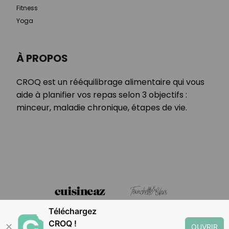
Fitness
Yoga
À PROPOS
CROQ est un rééquilibrage alimentaire qui vous
aide à planifier vos repas selon 3 objectifs :
minceur, maladie chronique, étapes de vie.
Téléchargez
CROQ !
✕
OUVRIR