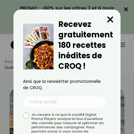
×
PROMO : -60% sur les offres 3 et 6 mois
×
avec le code CROQ60
Recevez
VOIR LA PROMO
gratuitement
180 recettes
inédites de
Accueil
Actus
Alimentation
CROQ !
Quels Sont Les Différents Types De Poivre ?
Ainsi que la newsletter promotionnelle
de CROQ.
Je consens à ce que la société Digital
Prisma Players analyse le taux d'ouverture
des courriels pour mesurer et optimiser les
performances des campagnes. Nous
pourrons savoir si vous ouvrez les