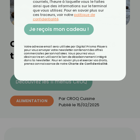
courriels, l'heure à laquelle vous le faites
ainsi que des informations sur le terminal
que vous utilisez. Pour en savoir plus sur
ces traceurs, voir notre
politique de
confidentialité
.
Je reçois mon cadeau !
Quels sont les différents
Votre adresse email sera utilisée par Digital Prisma Players
pour vous envoyer votre newsletter contenant des offres
types de poivre ?
commerciales personnalisées. Vous pourrez vous
désinscrire en utilisant le lien de désabonnement intégré
dans la newsletter. Pour en savoir plus et exercer vos droits,
prenez connaissance de notre
Charte de Confidentialité
.
Découvrez les 11 menus CROQ
Par
CROQ Cuisine
ALIMENTATION
Publié le
15/02/2025