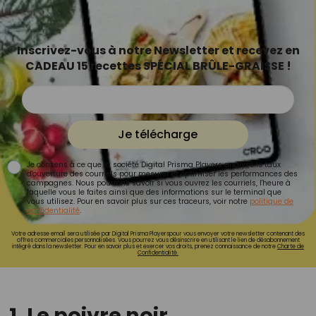
Inscrivez-vous à notre Newsletter et recevez en
CADEAU 15 recettes SPÉCIAL BRÛLE-GRAISSE !
Je télécharge
Je consens à ce que la société Digital Prisma Players analyse le taux
d'ouverture des courriels pour mesurer et optimiser les performances des
campagnes. Nous pourrons savoir si vous ouvrez les courriels, l'heure à
laquelle vous le faites ainsi que des informations sur le terminal que
vous utilisez. Pour en savoir plus sur ces traceurs, voir notre
politique de
confidentialité
.
Votre adresse email sera utilisée par Digital Prisma Playerspour vous envoyer votre newsletter contenant des
offres commerciales personnalisées. Vous pourrez vous désinscrire en utilisant le lien de désabonnement
intégré dans la newsletter. Pour en savoir plus et exercer vos droits, prenez connaissance de notre
Charte de
Confidentialité.
1. Le poivre noir