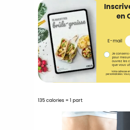
Inscriv
en 
E-mail
Je consens 
pour mesure
ouvrez les c
que vous uti
Votre adresse em
personnalisées. Vous 
135 calories = 1 part