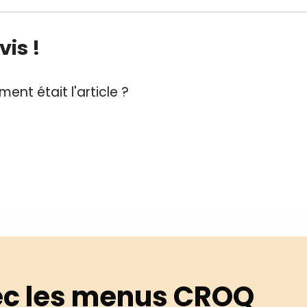
is !
ent était l'article ?
c les menus CROQ