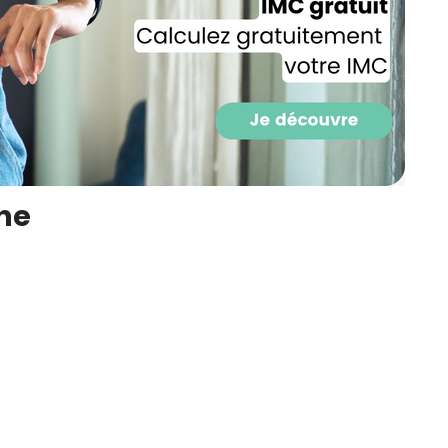
che
Recevez gratuitemen
recettes inédites de
!
Ainsi que la newsletter promotio