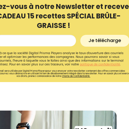
ez-vous à notre Newsletter et receve
CADEAU 15 recettes SPÉCIAL BRÛLE-
GRAISSE !
Je télécharge
à ce que la société Digital Prisma Players analyse le taux d'ouverture des courriels
r et optimiser les performances des campagnes. Nous pourrons savoir si vous
ourriels, l'heure à laquelle vous le faites ainsi que des informations sur le terminal
lisez. Pour en savoir plus sur ces traceurs, voir notre
politique de confidentialité
.
ail sera utilisée par Digital Prisma Playerspour vous envoyer votre newsletter contenant des offres commerciales
pourrez vous désinscrire en utilisant le lien de désabonnement intégré dans la newsletter. Pour en savoir plus et exerc
vos droits, prenez connaissance de notre
Charte de Confidentialité.