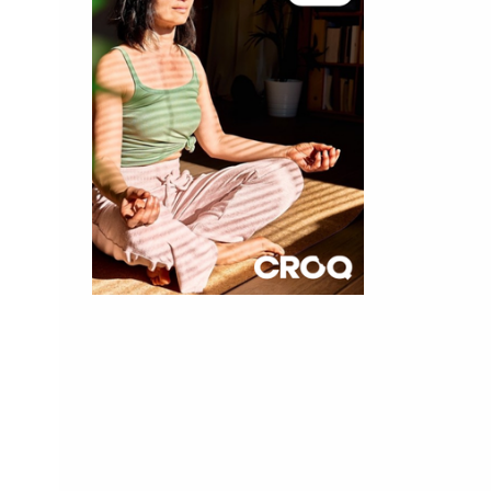
×
t 180
 CROQ
nnelle de