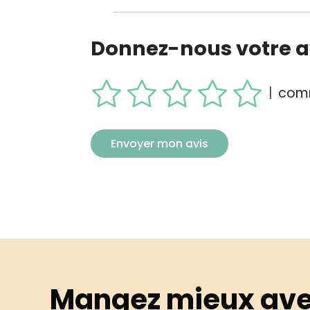
Donnez-nous votre av
|
comm
Envoyer mon avis
Mangez mieux ave