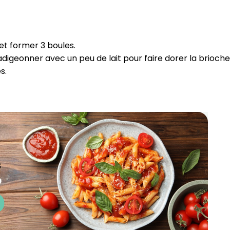
CROQ.
et former 3 boules.
Je consens à ce que la société Digi
digeonner avec un peu de lait pour faire dorer la brioche
Prisma Players analyse le taux d'ou
s.
des courriels pour mesurer et optim
performances des campagnes. No
pourrons savoir si vous ouvrez les co
l'heure à laquelle vous le faites ains
des informations sur le terminal qu
utilisez. Pour en savoir plus sur ces 
voir notre
politique de confidentialit
Je reçois mon cadeau !
Votre adresse email sera utilisée par Digital Prisma Playe
envoyer votre newsletter contenant des offres commercial
personnalisées. Vous pourrez vous désinscrire en utilisan
désabonnement intégré dans la newsletter. Pour en savoi
exercer vos droits, prenez connaissance de notre
Charte 
Confidentialité
.