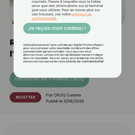
courriels, l'heure à laquelle vous le faites
ainsi que des informations sur le terminal
que vous utilisez. Pour en savoir plus sur
ces traceurs, voir notre
politique de
confidentialité
.
Je reçois mon cadeau !
Recette de carpaccio à
Votre adresse email sera utilisée par Digital Prisma Players
pour vous envoyer votre newsletter contenant des offres
l’italienne
commerciales personnalisées. Vous pourrez vous
désinscrire en utilisant le lien de désabonnement intégré
dans la newsletter. Pour en savoir plus et exercer vos droits,
prenez connaissance de notre
Charte de Confidentialité
.
Découvrez les 11 menus CROQ
Par
CROQ Cuisine
RECETTES
Publié le
11/06/2025