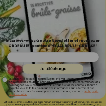
Inscrivez-vous à notre Newsletter et recevez en
CADEAU 15 recettes SPÉCIAL BRÛLE-GRAISSE !
Je télécharge
Je consens à ce que la société Digital Prisma Players analyse le taux
d'ouverture des courriels pour mesurer et optimiser les performances des
campagnes. Nous pourrons savoir si vous ouvrez les courriels, l'heure à
laquelle vous le faites ainsi que des informations sur le terminal que
vous utilisez. Pour en savoir plus sur ces traceurs, voir notre
politique de
confidentialité
.
Votre adresse email sera utilisée par Digital Prisma Playerspour vous envoyer votre newsletter contenant des
offres commerciales personnalisées. Vous pourrez vous désinscrire en utilisant le lien de désabonnement