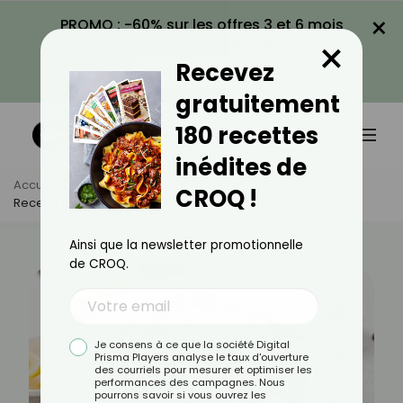
×
PROMO : -60% sur les offres 3 et 6 mois
×
avec le code CROQ60
Recevez
VOIR LA PROMO
gratuitement
180 recettes
inédites de
Accueil
Actus
Recettes
CROQ !
Recette De Carpaccio À L’italienne
Ainsi que la newsletter promotionnelle
de CROQ.
Je consens à ce que la société Digital
Prisma Players analyse le taux d'ouverture
des courriels pour mesurer et optimiser les
performances des campagnes. Nous
pourrons savoir si vous ouvrez les