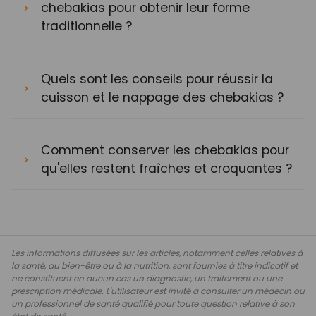
chebakias pour obtenir leur forme
traditionnelle ?
Quels sont les conseils pour réussir la
cuisson et le nappage des chebakias ?
Comment conserver les chebakias pour
qu'elles restent fraîches et croquantes ?
Les informations diffusées sur les articles, notamment celles relatives à
la santé, au bien-être ou à la nutrition, sont fournies à titre indicatif et
ne constituent en aucun cas un diagnostic, un traitement ou une
prescription médicale. L'utilisateur est invité à consulter un médecin ou
un professionnel de santé qualifié pour toute question relative à son