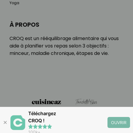
Yoga
À PROPOS
CROQ est un rééquilibrage alimentaire qui vous
aide à planifier vos repas selon 3 objectifs :
minceur, maladie chronique, étapes de vie.
Téléchargez
CROQ !
✕
OUVRIR
100k+