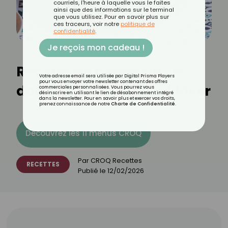
courriels, l'heure à laquelle vous le faites
ainsi que des informations sur le terminal
que vous utilisez. Pour en savoir plus sur
ces traceurs, voir notre
politique de
confidentialité
.
Je reçois mon cadeau !
Recette de chebakia : le
Votre adresse email sera utilisée par Digital Prisma Players
pour vous envoyer votre newsletter contenant des offres
doux trésor sucré de l’hiver
commerciales personnalisées. Vous pourrez vous
désinscrire en utilisant le lien de désabonnement intégré
dans la newsletter. Pour en savoir plus et exercer vos droits,
prenez connaissance de notre
Charte de Confidentialité
.
Découvrez les 11 menus CROQ
Par
CROQ Recettes
RECETTES
Publié le
12/02/2026