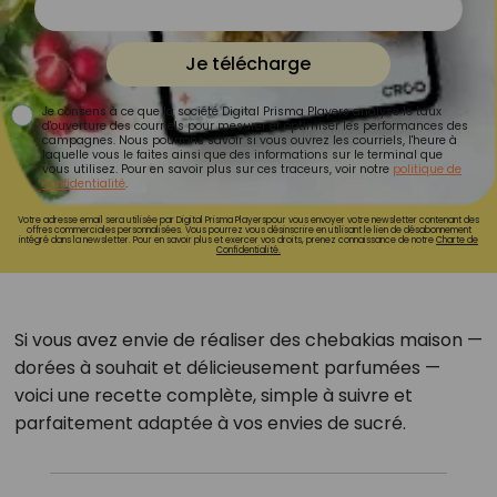
Je télécharge
Je consens à ce que la société Digital Prisma Players analyse le taux
d'ouverture des courriels pour mesurer et optimiser les performances des
campagnes. Nous pourrons savoir si vous ouvrez les courriels, l'heure à
laquelle vous le faites ainsi que des informations sur le terminal que
vous utilisez. Pour en savoir plus sur ces traceurs, voir notre
politique de
confidentialité
.
Votre adresse email sera utilisée par Digital Prisma Playerspour vous envoyer votre newsletter contenant des
offres commerciales personnalisées. Vous pourrez vous désinscrire en utilisant le lien de désabonnement
intégré dans la newsletter. Pour en savoir plus et exercer vos droits, prenez connaissance de notre
Charte de
Confidentialité.
Si vous avez envie de réaliser des chebakias maison —
dorées à souhait et délicieusement parfumées —
voici une recette complète, simple à suivre et
parfaitement adaptée à vos envies de sucré.