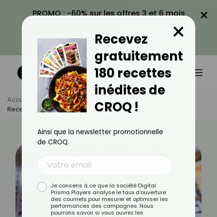
×
PROMO : -60% sur les offres 3 et 6 mois
×
avec le code CROQ60
Recevez
VOIR LA PROMO
gratuitement
180 recettes
inédites de
Accueil
Actus
Recettes
CROQ !
Recette De Chebakia : Le Doux Trésor Sucré De L’hiver
Ainsi que la newsletter promotionnelle
de CROQ.
Je consens à ce que la société Digital
Prisma Players analyse le taux d'ouverture
des courriels pour mesurer et optimiser les
performances des campagnes. Nous
pourrons savoir si vous ouvrez les