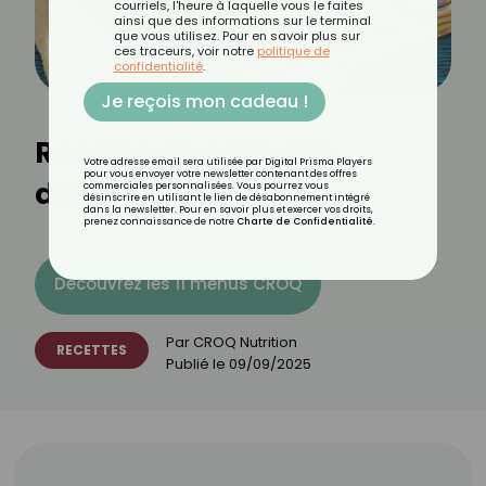
courriels, l'heure à laquelle vous le faites
ainsi que des informations sur le terminal
que vous utilisez. Pour en savoir plus sur
ces traceurs, voir notre
politique de
confidentialité
.
Je reçois mon cadeau !
Recette de crumble
Votre adresse email sera utilisée par Digital Prisma Players
pour vous envoyer votre newsletter contenant des offres
d'aubergine
commerciales personnalisées. Vous pourrez vous
désinscrire en utilisant le lien de désabonnement intégré
dans la newsletter. Pour en savoir plus et exercer vos droits,
prenez connaissance de notre
Charte de Confidentialité
.
Découvrez les 11 menus CROQ
Par
CROQ Nutrition
RECETTES
Publié le
09/09/2025