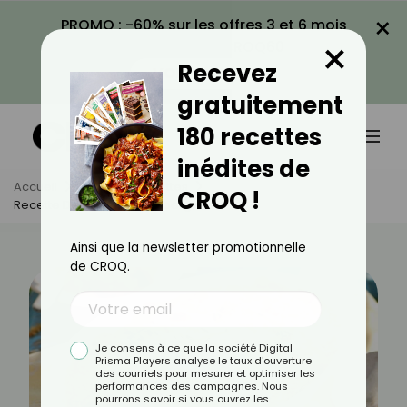
×
PROMO : -60% sur les offres 3 et 6 mois
×
avec le code CROQ60
Recevez
VOIR LA PROMO
gratuitement
180 recettes
inédites de
Accueil
Actus
Recettes
CROQ !
Recette De Crumble D'aubergine
Ainsi que la newsletter promotionnelle
de CROQ.
Je consens à ce que la société Digital
Prisma Players analyse le taux d'ouverture
des courriels pour mesurer et optimiser les
performances des campagnes. Nous
pourrons savoir si vous ouvrez les