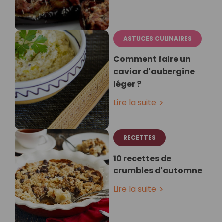
ASTUCES CULINAIRES
Comment faire un
caviar d'aubergine
léger ?
Lire la suite
RECETTES
10 recettes de
crumbles d'automne
Lire la suite