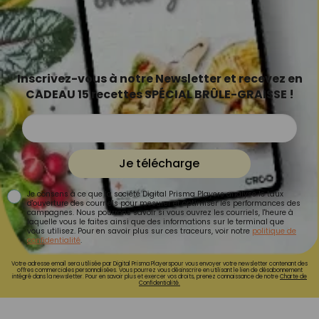
Inscrivez-vous à notre Newsletter et recevez en
CADEAU 15 recettes SPÉCIAL BRÛLE-GRAISSE !
Je télécharge
Je consens à ce que la société Digital Prisma Players analyse le taux
d'ouverture des courriels pour mesurer et optimiser les performances des
campagnes. Nous pourrons savoir si vous ouvrez les courriels, l'heure à
laquelle vous le faites ainsi que des informations sur le terminal que
vous utilisez. Pour en savoir plus sur ces traceurs, voir notre
politique de
confidentialité
.
Votre adresse email sera utilisée par Digital Prisma Playerspour vous envoyer votre newsletter contenant des
offres commerciales personnalisées. Vous pourrez vous désinscrire en utilisant le lien de désabonnement
intégré dans la newsletter. Pour en savoir plus et exercer vos droits, prenez connaissance de notre
Charte de
Confidentialité.