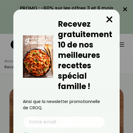
×
PROMO : -60% sur les offres 3 et 6 mois
×
avec le code CROQ60
Recevez
VOIR LA PROMO
gratuitement
10 de nos
meilleures
Accueil
Actus
Recettes
recettes
Recette De Fiadone Corse : Un Délice Crémeux Et Parfumé
spécial
famille !
Ainsi que la newsletter promotionnelle
de CROQ.