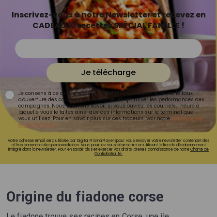
Inscrivez-vous à notre Newsletter et recevez en
CADEAU 10 recettes SPÉCIAL FAMILLE !
Je télécharge
Je consens à ce que la société Digital Prisma Players analyse le taux
d'ouverture des courriels pour mesurer et optimiser les performances des
campagnes. Nous pourrons savoir si vous ouvrez les courriels, l'heure à
laquelle vous le faites ainsi que des informations sur le terminal que
vous utilisez. Pour en savoir plus sur ces traceurs, voir notre
politique de
confidentialité
.
Votre adresse email sera utilisée par Digital Prisma Playerspour vous envoyer votre newsletter contenant des
offres commerciales personnalisées. Vous pourrez vous désinscrire en utilisant le lien de désabonnement
intégré dans la newsletter. Pour en savoir plus et exercer vos droits, prenez connaissance de notre
Charte de
Confidentialité.
Origine du fiadone corse
Le fiadone trouve ses racines en Corse, une île