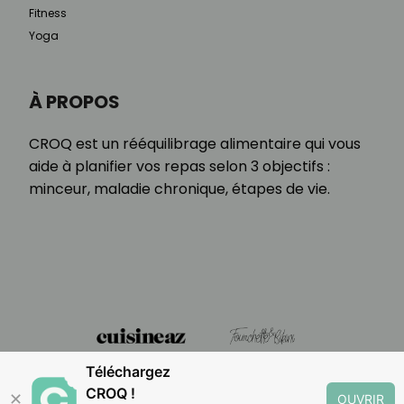
Fitness
Yoga
À PROPOS
CROQ est un rééquilibrage alimentaire qui vous
aide à planifier vos repas selon 3 objectifs :
minceur, maladie chronique, étapes de vie.
Téléchargez
CROQ !
✕
OUVRIR