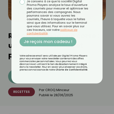
Je consens à ce que la société Digital
Prisma Players analyse le taux d'ouverture
des courriels pour mesurer et optimiser les
performances des campagnes. Nous
pourrons savoir si vous ouvrez les
courriels, l'heure à laquelle vous le faites
ainsi que des informations sur le terminal
que vous utilisez. Pour en savoir plus sur
ces traceurs, voir notre
politique de
Recette de fiadone corse :
confidentialité
.
Je reçois mon cadeau !
un délice crémeux et
parfumé
Votre adresse email sera utilisée par Digital Prisma Players
pour vous envoyer votre newsletter contenant des offres
commerciales personnalisées. Vous pourrez vous
désinscrire en utilisant le lien de désabonnement intégré
dans la newsletter. Pour en savoir plus et exercer vos droits,
prenez connaissance de notre
Charte de Confidentialité
.
Découvrez les 11 menus CROQ
Par
CROQ Minceur
RECETTES
Publié le
28/06/2025