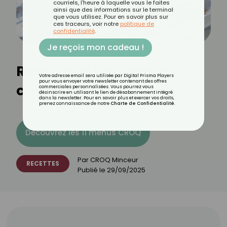
courriels, l'heure à laquelle vous le faites
ainsi que des informations sur le terminal
que vous utilisez. Pour en savoir plus sur
ces traceurs, voir notre
politique de
confidentialité
.
Je reçois mon cadeau !
Recette de fondant au
Votre adresse email sera utilisée par Digital Prisma Players
pour vous envoyer votre newsletter contenant des offres
chocolat sans cuisson
commerciales personnalisées. Vous pourrez vous
désinscrire en utilisant le lien de désabonnement intégré
dans la newsletter. Pour en savoir plus et exercer vos droits,
prenez connaissance de notre
Charte de Confidentialité
.
Découvrez les 11 menus CROQ
Par
CROQ Minceur
RECETTES
Publié le
29/09/2025