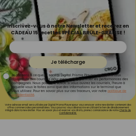
Inscrivez-vous à notre Newsletter et recevez en
CADEAU 15 recettes SPÉCIAL BRÛLE-GRAISSE !
Je télécharge
Je consens à ce que la société Digital Prisma Players analyse le taux
d'ouverture des courriels pour mesurer et optimiser les performances des
campagnes. Nous pourrons savoir si vous ouvrez les courriels, l'heure à
laquelle vous le faites ainsi que des informations sur le terminal que
vous utilisez. Pour en savoir plus sur ces traceurs, voir notre
politique de
confidentialité
.
Votre adresse email sera utilisée par Digital Prisma Playerspour vous envoyer votre newsletter contenant des
offres commerciales personnalisées. Vous pourrez vous désinscrire en utilisant le lien de désabonnement
intégré dans la newsletter. Pour en savoir plus et exercer vos droits, prenez connaissance de notre
Charte de
Confidentialité.