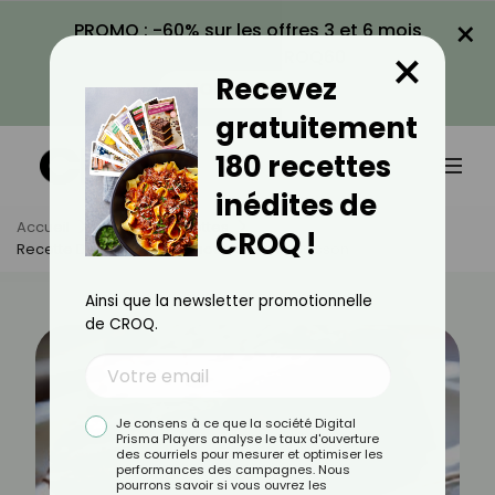
×
PROMO : -60% sur les offres 3 et 6 mois
×
avec le code CROQ60
Recevez
VOIR LA PROMO
gratuitement
180 recettes
inédites de
Accueil
Actus
Recettes
CROQ !
Recette De Fondant Au Chocolat Sans Cuisson
Ainsi que la newsletter promotionnelle
de CROQ.
Je consens à ce que la société Digital
Prisma Players analyse le taux d'ouverture
des courriels pour mesurer et optimiser les
performances des campagnes. Nous
pourrons savoir si vous ouvrez les