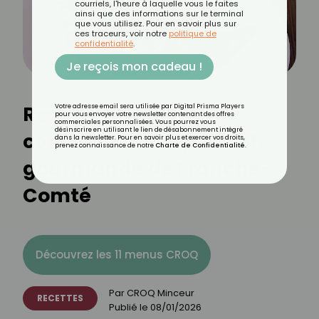
courriels, l'heure à laquelle vous le faites
ainsi que des informations sur le terminal
que vous utilisez. Pour en savoir plus sur
ces traceurs, voir notre
politique de
confidentialité
.
Je reçois mon cadeau !
Recette de galette
Votre adresse email sera utilisée par Digital Prisma Players
pour vous envoyer votre newsletter contenant des offres
commerciales personnalisées. Vous pourrez vous
désinscrire en utilisant le lien de désabonnement intégré
comtoise : une spécialité
dans la newsletter. Pour en savoir plus et exercer vos droits,
prenez connaissance de notre
Charte de Confidentialité
.
gourmande de Franche-
Comté
Découvrez les 11 menus CROQ
Par
CROQ Minceur
RECETTES
Publié le
08/01/2026