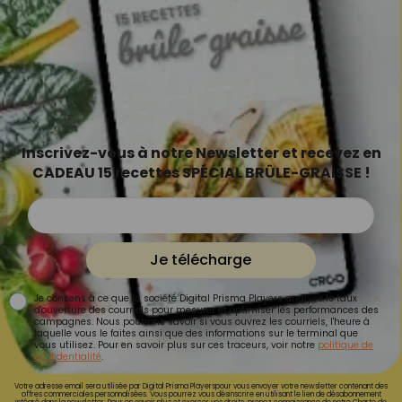
Inscrivez-vous à notre Newsletter et recevez en
CADEAU 15 recettes SPÉCIAL BRÛLE-GRAISSE !
Je télécharge
Je consens à ce que la société Digital Prisma Players analyse le taux
d'ouverture des courriels pour mesurer et optimiser les performances des
campagnes. Nous pourrons savoir si vous ouvrez les courriels, l'heure à
laquelle vous le faites ainsi que des informations sur le terminal que
vous utilisez. Pour en savoir plus sur ces traceurs, voir notre
politique de
confidentialité
.
Votre adresse email sera utilisée par Digital Prisma Playerspour vous envoyer votre newsletter contenant des
offres commerciales personnalisées. Vous pourrez vous désinscrire en utilisant le lien de désabonnement