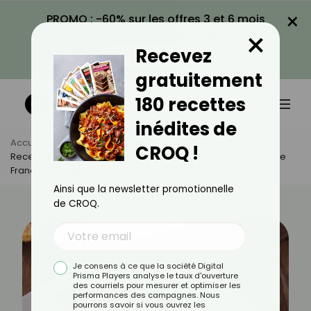
×
PROMO : -60% sur les offres 3 et 6 mois
×
avec le code CROQ60
Recevez
VOIR LA PROMO
gratuitement
180 recettes
inédites de
Accueil
Actus
Recettes
CROQ !
Recette De Galette Comtoise : Une Spécialité Gourmande De
Franche-Comté
Ainsi que la newsletter promotionnelle
de CROQ.
Je consens à ce que la société Digital
Prisma Players analyse le taux d'ouverture
des courriels pour mesurer et optimiser les
performances des campagnes. Nous
pourrons savoir si vous ouvrez les