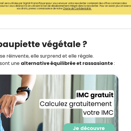
ail sera utilisée par Digital Prisma Playerspour vous envoyer votre newsletter contenant des offres commerciales
CROQ.
pourrez vous désinscrire en utilisant le lien de désabonnement intégré dans la newsletter. Pour en savoir plus et exerc
vos droits, prenez connaissance de notre
Charte de Confidentialité.
Je consens à ce que la société Digi
Prisma Players analyse le taux d'ou
paupiette végétale ?
des courriels pour mesurer et optim
performances des campagnes. No
pourrons savoir si vous ouvrez les co
 se réinvente, elle surprend et elle régale.
l'heure à laquelle vous le faites ains
, sont une
alternative équilibrée et rassasiante
:
des informations sur le terminal qu
utilisez. Pour en savoir plus sur ces 
voir notre
politique de confidentialit
Je reçois mon cadeau !
Votre adresse email sera utilisée par Digital Prisma Playe
envoyer votre newsletter contenant des offres commercial
personnalisées. Vous pourrez vous désinscrire en utilisan
désabonnement intégré dans la newsletter. Pour en savoi
exercer vos droits, prenez connaissance de notre
Charte 
Confidentialité
.