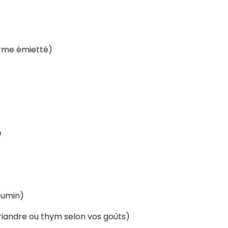
ferme émietté)
e
 cumin)
coriandre ou thym selon vos goûts)