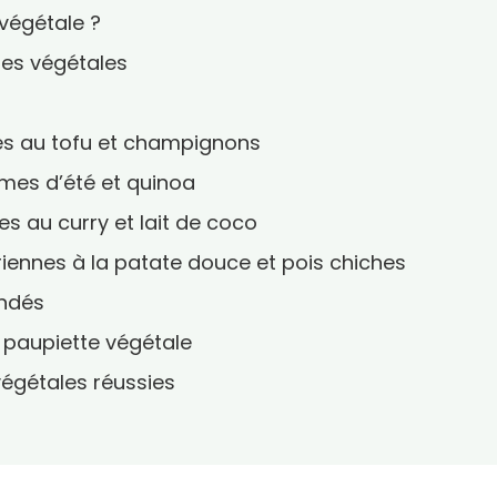
végétale ?
tes végétales
les au tofu et champignons
umes d’été et quinoa
es au curry et lait de coco
riennes à la patate douce et pois chiches
ndés
a paupiette végétale
végétales réussies