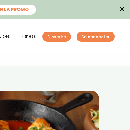
×
R LA PROMO
vices
Fitness
S'inscrire
Se connecter