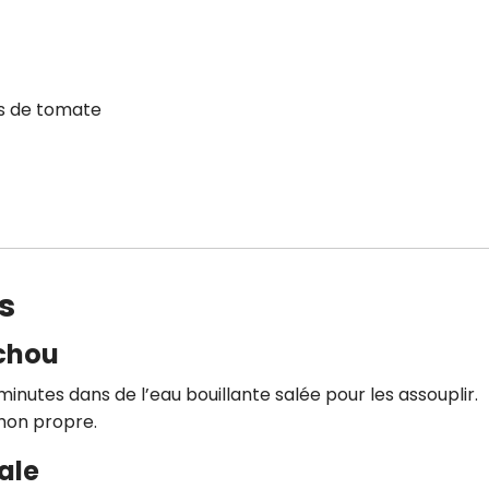
is de tomate
s
 chou
 minutes dans de l’eau bouillante salée pour les assouplir.
hon propre.
ale