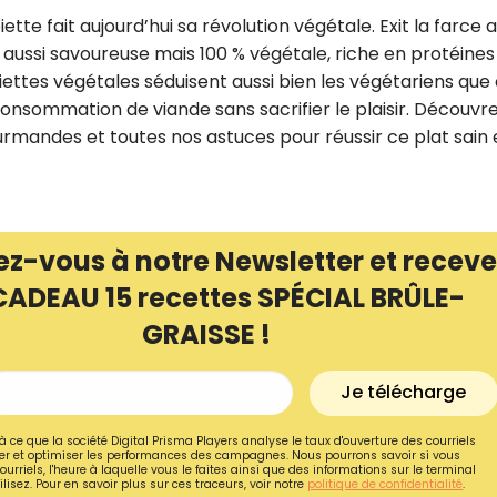
tte fait aujourd’hui sa révolution végétale. Exit la farce 
t aussi savoureuse mais 100 % végétale, riche en protéines
piettes végétales séduisent aussi bien les végétariens que
onsommation de viande sans sacrifier le plaisir. Découvr
rmandes et toutes nos astuces pour réussir ce plat sain 
ez-vous à notre Newsletter et receve
CADEAU 15 recettes SPÉCIAL BRÛLE-
GRAISSE !
Recevez gratuitemen
Je télécharge
recettes inédites de
!
à ce que la société Digital Prisma Players analyse le taux d'ouverture des courriels
r et optimiser les performances des campagnes. Nous pourrons savoir si vous
ourriels, l'heure à laquelle vous le faites ainsi que des informations sur le terminal
lisez. Pour en savoir plus sur ces traceurs, voir notre
politique de confidentialité
.
Ainsi que la newsletter promotio