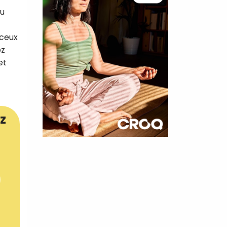
au
 ceux
ez
et
z
×
t 180
 CROQ
nnelle de