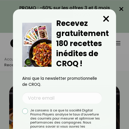
×
PROMO : -60% sur les offres 3 et 6 mois
×
avec le code CROQ60
Recevez
VOIR LA PROMO
gratuitement
180 recettes
inédites de
Accueil
Actus
Recettes
CROQ !
Recette De Soufflé Au Fromage
Ainsi que la newsletter promotionnelle
de CROQ.
Je consens à ce que la société Digital
Prisma Players analyse le taux d'ouverture
des courriels pour mesurer et optimiser les
performances des campagnes. Nous
pourrons savoir si vous ouvrez les