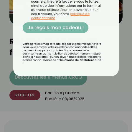
courriels, l'heure à laquelle vous le faites
ainsi que des informations sur le terminal
que vous utilisez. Pour en savoir plus sur
ces traceurs, voir notre
politique de
confidentialité
.
Je reçois mon cadeau !
Recette de soufflé au
Votre adresse email sera utilisée par Digital Prisma Players
pour vous envoyer votre newsletter contenant des offres
fromage
commerciales personnalisées. Vous pourrez vous
désinscrire en utilisant le lien de désabonnement intégré
dans la newsletter. Pour en savoir plus et exercer vos droits,
prenez connaissance de notre
Charte de Confidentialité
.
Découvrez les 11 menus CROQ
Par
CROQ Cuisine
RECETTES
Publié le
08/06/2025