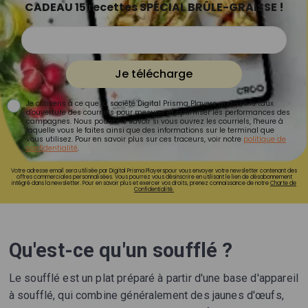
CADEAU 15 recettes SPÉCIAL BRÛLE-GRAISSE !
Je télécharge
Je consens à ce que la société Digital Prisma Players analyse le taux
d'ouverture des courriels pour mesurer et optimiser les performances des
campagnes. Nous pourrons savoir si vous ouvrez les courriels, l'heure à
laquelle vous le faites ainsi que des informations sur le terminal que
vous utilisez. Pour en savoir plus sur ces traceurs, voir notre
politique de
confidentialité
.
Votre adresse email sera utilisée par Digital Prisma Playerspour vous envoyer votre newsletter contenant des
offres commerciales personnalisées. Vous pourrez vous désinscrire en utilisant le lien de désabonnement
intégré dans la newsletter. Pour en savoir plus et exercer vos droits, prenez connaissance de notre
Charte de
Confidentialité.
Qu'est-ce qu'un soufflé ?
Le soufflé est un plat préparé à partir d'une base d'appareil
à soufflé, qui combine généralement des jaunes d'œufs,