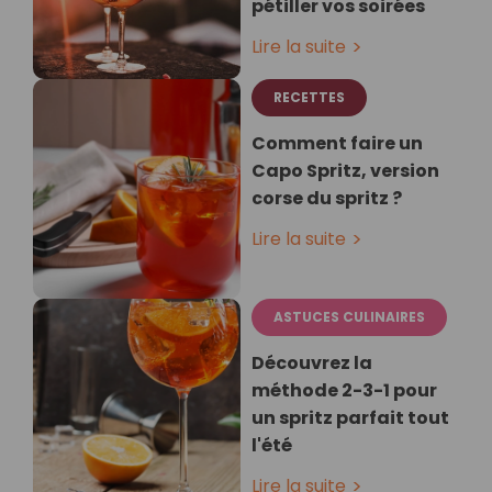
pétiller vos soirées
Lire la suite
RECETTES
Comment faire un
Capo Spritz, version
corse du spritz ?
Lire la suite
ASTUCES CULINAIRES
Découvrez la
méthode 2-3-1 pour
un spritz parfait tout
l'été
Lire la suite