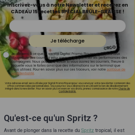
Inscrivez-vous à notre Newsletter et recevez en
CADEAU 15 recettes SPÉCIAL BRÛLE-GRAISSE !
Je télécharge
Je consens à ce que la société Digital Prisma Players analyse le taux
d'ouverture des courriels pour mesurer et optimiser les performances des
campagnes. Nous pourrons savoir si vous ouvrez les courriels, l'heure à
laquelle vous le faites ainsi que des informations sur le terminal que
vous utilisez. Pour en savoir plus sur ces traceurs, voir notre
politique de
confidentialité
.
Votre adresse email sera utilisée par Digital Prisma Playerspour vous envoyer votre newsletter contenant des
offres commerciales personnalisées. Vous pourrez vous désinscrire en utilisant le lien de désabonnement
intégré dans la newsletter. Pour en savoir plus et exercer vos droits, prenez connaissance de notre
Charte de
Confidentialité.
Qu'est-ce qu'un Spritz ?
Avant de plonger dans la recette du
Spritz
tropical, il est