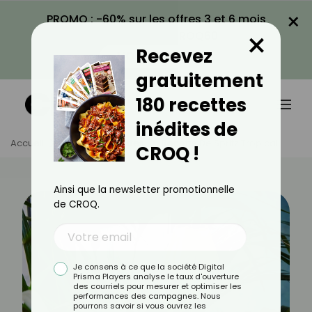
×
PROMO : -60% sur les offres 3 et 6 mois
×
avec le code CROQ60
Recevez
VOIR LA PROMO
gratuitement
180 recettes
inédites de
Accueil
Actus
Recettes
Recette De Spritz Tropical
CROQ !
Ainsi que la newsletter promotionnelle
de CROQ.
Je consens à ce que la société Digital
Prisma Players analyse le taux d'ouverture
des courriels pour mesurer et optimiser les
performances des campagnes. Nous
pourrons savoir si vous ouvrez les