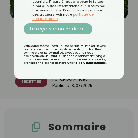
courriels, l'heure à laquelle vous le faites
ainsi que des informations sur le terminal
que vous utilisez. Pour en savoir plus sur
ces traceurs, voir notre
politique de
confidentialité
.
Je reçois mon cadeau !
Recette de Spritz tropical
Votre adresse email sera utilisée par Digital Prisma Players
pour vous envoyer votre newsletter contenant des offres
commerciales personnalisées. Vous pourrez vous
désinscrire en utilisant le lien de désabonnement intégré
dans la newsletter. Pour en savoir plus et exercer vos droits,
Découvrez les 11 menus CROQ
prenez connaissance de notre
Charte de Confidentialité
.
Par
CROQ Minceur
RECETTES
Publié le
13/08/2025
Sommaire