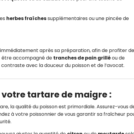
ues
herbes fraîches
supplémentaires ou une pincée de
r immédiatement après sa préparation, afin de profiter d
peut être accompagné de
tranches de pain grillé
ou de
contraste avec la douceur du poisson et de l’avocat.
 votre tartare de maigre :
re, la qualité du poisson est primordiale. Assurez-vous d
ez à votre poissonnier de vous garantir sa fraîcheur po
rité.
pouvez ajuster la quantité de
citron
ou de
moutarde
sel