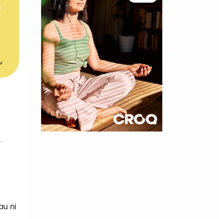
er
×
t 180
 CROQ
au ni
nnelle de