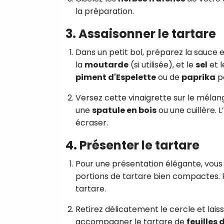
la préparation.
3. Assaisonner le tartare
Dans un petit bol, préparez la sauce
la
moutarde
(si utilisée), et le
sel
et 
piment d'Espelette
ou de
paprika
po
Versez cette vinaigrette sur le méla
une
spatule en bois
ou une cuillère. L
écraser.
4. Présenter le tartare
Pour une présentation élégante, vous 
portions de tartare bien compactes. P
tartare.
Retirez délicatement le cercle et lai
accompagner le tartare de
feuilles