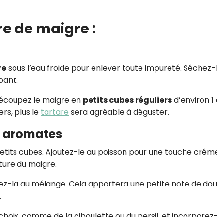
re de maigre :
re
sous l’eau froide pour enlever toute impureté. Séchez-
bant.
découpez le maigre en
petits cubes réguliers
d’environ 1
ers, plus le
tartare
sera agréable à déguster.
et aromates
etits cubes. Ajoutez-le au poisson pour une touche crém
ture du maigre.
ez-la au mélange. Cela apportera une petite note de do
.
choix, comme de la ciboulette ou du persil, et incorporez-