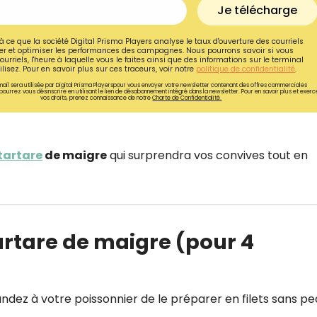
Je télécharge
à ce que la société Digital Prisma Players analyse le taux d'ouverture des courriels
r et optimiser les performances des campagnes. Nous pourrons savoir si vous
ourriels, l'heure à laquelle vous le faites ainsi que des informations sur le terminal
lisez. Pour en savoir plus sur ces traceurs, voir notre
politique de confidentialité
.
ail sera utilisée par Digital Prisma Playerspour vous envoyer votre newsletter contenant des offres commerciales
pourrez vous désinscrire en utilisant le lien de désabonnement intégré dans la newsletter. Pour en savoir plus et exerc
vos droits, prenez connaissance de notre
Charte de Confidentialité.
tartare
de maigre
qui surprendra vos convives tout en
Recevez gratuitemen
artare de maigre (pour 4
recettes inédites de
!
dez à votre poissonnier de le préparer en filets sans pe
Ainsi que la newsletter promotio