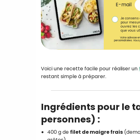
E-mail
Je consens 
pour mesure
ouvrez les c
que vous uti
Votre adresse em
personnalisées. Vous 
Voici une recette facile pour réaliser un
restant simple à préparer.
Ingrédients pour le t
personnes) :
400 g de
filet de maigre frais
(deman
arêtes)