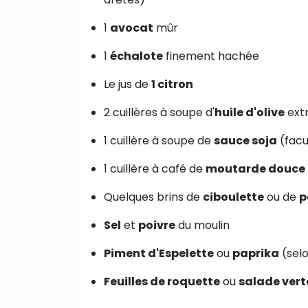
1
avocat
mûr
1
échalote
finement hachée
Le jus de
1 citron
2 cuillères à soupe d'
huile d'olive
extr
1 cuillère à soupe de
sauce soja
(facu
1 cuillère à café de
moutarde douce
Quelques brins de
ciboulette
ou de
p
Sel
et
poivre
du moulin
Piment d'Espelette
ou
paprika
(selo
Feuilles de roquette
ou
salade vert