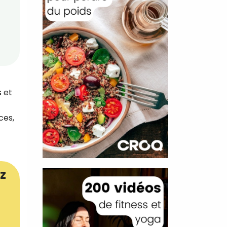
s et
ces,
z