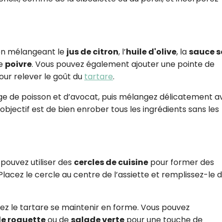
 en mélangeant le
jus de citron
, l’
huile d'olive
, la
sauce s
le
poivre
. Vous pouvez également ajouter une pointe de
ur relever le goût du
tartare
.
nge de poisson et d’avocat, puis mélangez délicatement a
’objectif est de bien enrober tous les ingrédients sans les
pouvez utiliser des
cercles de cuisine
pour former des
lacez le cercle au centre de l’assiette et remplissez-le 
ssez le tartare se maintenir en forme. Vous pouvez
 de roquette
ou de
salade verte
pour une touche de