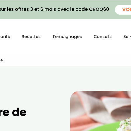
ur les offres 3 et 6 mois avec le code CROQ60
VOI
arifs
Recettes
Témoignages
Conseils
Ser
re
re de