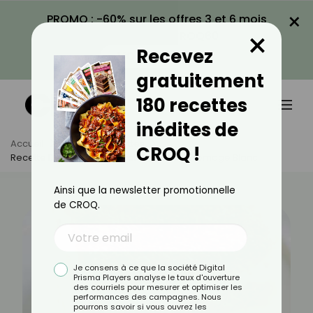
×
PROMO : -60% sur les offres 3 et 6 mois
×
avec le code CROQ60
Recevez
VOIR LA PROMO
gratuitement
180 recettes
inédites de
Accueil
Actus
Recettes
CROQ !
Recette De Tiramisu Chocolat-Café Au Fromage Blanc
Ainsi que la newsletter promotionnelle
de CROQ.
Je consens à ce que la société Digital
Prisma Players analyse le taux d'ouverture
des courriels pour mesurer et optimiser les
performances des campagnes. Nous
pourrons savoir si vous ouvrez les