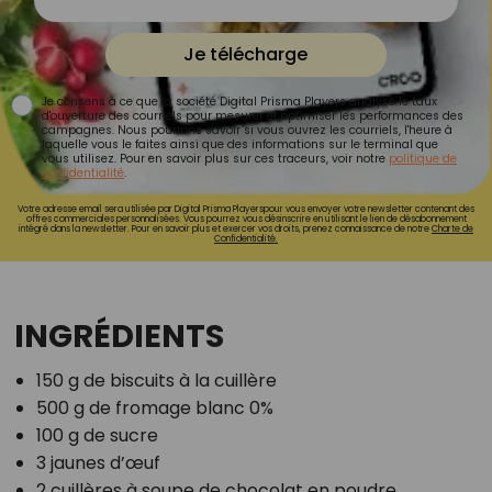
Je télécharge
Je consens à ce que la société Digital Prisma Players analyse le taux
d'ouverture des courriels pour mesurer et optimiser les performances des
campagnes. Nous pourrons savoir si vous ouvrez les courriels, l'heure à
laquelle vous le faites ainsi que des informations sur le terminal que
vous utilisez. Pour en savoir plus sur ces traceurs, voir notre
politique de
confidentialité
.
Votre adresse email sera utilisée par Digital Prisma Playerspour vous envoyer votre newsletter contenant des
offres commerciales personnalisées. Vous pourrez vous désinscrire en utilisant le lien de désabonnement
intégré dans la newsletter. Pour en savoir plus et exercer vos droits, prenez connaissance de notre
Charte de
Confidentialité.
INGRÉDIENTS
150 g de biscuits à la cuillère
500 g de fromage blanc 0%
100 g de sucre
3 jaunes d’œuf
2 cuillères à soupe de chocolat en poudre