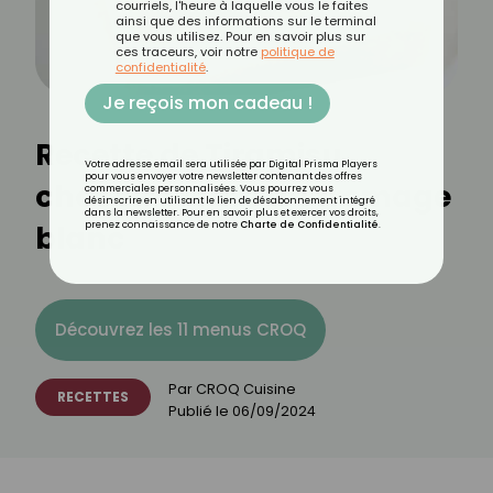
courriels, l'heure à laquelle vous le faites
ainsi que des informations sur le terminal
que vous utilisez. Pour en savoir plus sur
ces traceurs, voir notre
politique de
confidentialité
.
Je reçois mon cadeau !
Recette de Tiramisu
Votre adresse email sera utilisée par Digital Prisma Players
pour vous envoyer votre newsletter contenant des offres
chocolat-café au fromage
commerciales personnalisées. Vous pourrez vous
désinscrire en utilisant le lien de désabonnement intégré
dans la newsletter. Pour en savoir plus et exercer vos droits,
blanc
prenez connaissance de notre
Charte de Confidentialité
.
Découvrez les 11 menus CROQ
Par
CROQ Cuisine
RECETTES
Publié le
06/09/2024