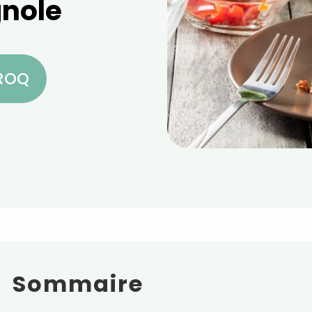
gnole
CROQ
Sommaire