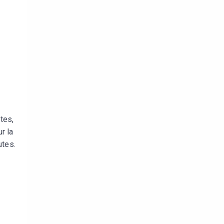
tes,
r la
utes.