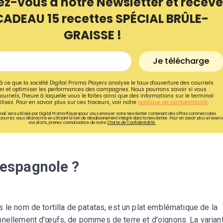
ez-vous à notre Newsletter et receve
CADEAU 15 recettes SPÉCIAL BRÛLE-
GRAISSE !
Je télécharge
à ce que la société Digital Prisma Players analyse le taux d'ouverture des courriels
r et optimiser les performances des campagnes. Nous pourrons savoir si vous
ourriels, l'heure à laquelle vous le faites ainsi que des informations sur le terminal
lisez. Pour en savoir plus sur ces traceurs, voir notre
politique de confidentialité
.
ail sera utilisée par Digital Prisma Playerspour vous envoyer votre newsletter contenant des offres commerciales
pourrez vous désinscrire en utilisant le lien de désabonnement intégré dans la newsletter. Pour en savoir plus et exerc
vos droits, prenez connaissance de notre
Charte de Confidentialité.
Recevez gratuitemen
a espagnole ?
recettes inédites de
!
 le nom de tortilla de patatas, est un plat emblématique de la
Ainsi que la newsletter promotio
nnellement d'œufs, de pommes de terre et d'oignons. La varian