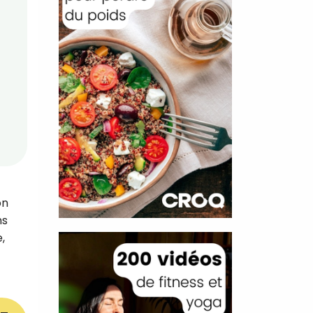
on
ns
,