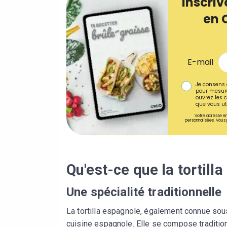
Inscriv
en 
E-mail
Je consens 
pour mesure
ouvrez les c
que vous uti
Votre adresse em
personnalisées. Vous 
Qu'est-ce que la tortill
Une spécialité traditionnelle
La tortilla espagnole, également connue sous
cuisine espagnole. Elle se compose traditio