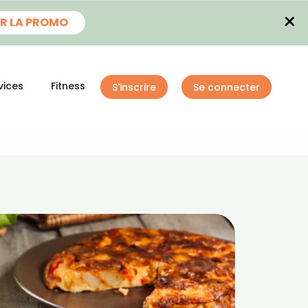
×
R LA PROMO
vices
Fitness
S'inscrire
Se connecter