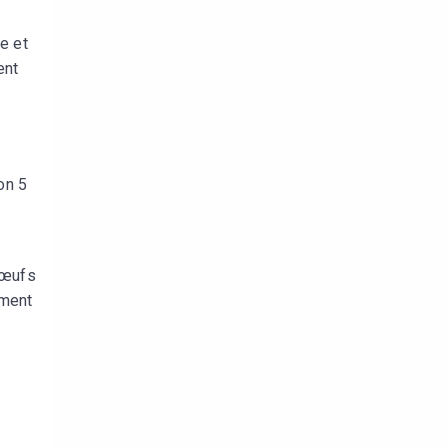
e et
ent
on 5
 œufs
ement