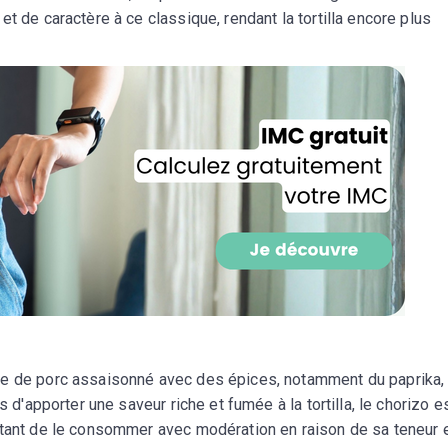
CROQ.
t de caractère à ce classique, rendant la tortilla encore plus
Je consens à ce que la société Digi
Prisma Players analyse le taux d'ou
des courriels pour mesurer et optim
performances des campagnes. No
pourrons savoir si vous ouvrez les co
l'heure à laquelle vous le faites ains
des informations sur le terminal qu
utilisez. Pour en savoir plus sur ces 
voir notre
politique de confidentialit
Je reçois mon cadeau !
Votre adresse email sera utilisée par Digital Prisma Playe
envoyer votre newsletter contenant des offres commercial
personnalisées. Vous pourrez vous désinscrire en utilisan
de de porc assaisonné avec des épices, notamment du paprika, 
désabonnement intégré dans la newsletter. Pour en savoi
exercer vos droits, prenez connaissance de notre
Charte 
s d'apporter une saveur riche et fumée à la tortilla, le chorizo e
Confidentialité
.
rtant de le consommer avec modération en raison de sa teneur 