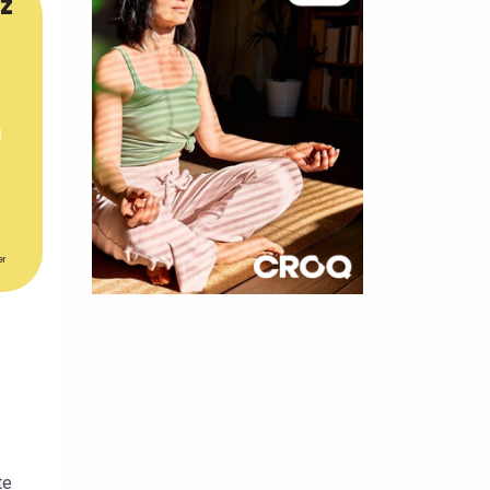
z
er
×
t 180
 CROQ
nnelle de
te