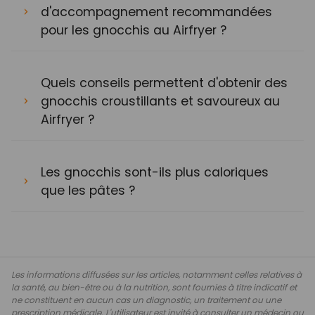
d'accompagnement recommandées
pour les gnocchis au Airfryer ?
Quels conseils permettent d'obtenir des
gnocchis croustillants et savoureux au
Airfryer ?
Les gnocchis sont-ils plus caloriques
que les pâtes ?
Les informations diffusées sur les articles, notamment celles relatives à
la santé, au bien-être ou à la nutrition, sont fournies à titre indicatif et
ne constituent en aucun cas un diagnostic, un traitement ou une
prescription médicale. L'utilisateur est invité à consulter un médecin ou