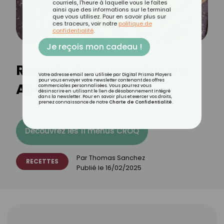
courriels, l'heure à laquelle vous le faites
ainsi que des informations sur le terminal
que vous utilisez. Pour en savoir plus sur
ces traceurs, voir notre
politique de
confidentialité
.
Je reçois mon cadeau !
Recette des gnocchis au
Votre adresse email sera utilisée par Digital Prisma Players
pour vous envoyer votre newsletter contenant des offres
Airfryer
commerciales personnalisées. Vous pourrez vous
désinscrire en utilisant le lien de désabonnement intégré
dans la newsletter. Pour en savoir plus et exercer vos droits,
prenez connaissance de notre
Charte de Confidentialité
.
Découvrez les 11 menus CROQ
Par
Thomas Sanchez
RECETTES
Publié le
16/02/2025