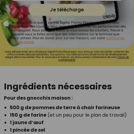
Je télécharge
Je consens à ce que la société Digital Prisma Players analyse le taux
d'ouverture des courriels pour mesurer et optimiser les performances des
campagnes. Nous pourrons savoir si vous ouvrez les courriels, l'heure à
laquelle vous le faites ainsi que des informations sur le terminal que
vous utilisez. Pour en savoir plus sur ces traceurs, voir notre
politique de
confidentialité
.
Votre adresse email sera utilisée par Digital Prisma Playerspour vous envoyer votre newsletter contenant des
offres commerciales personnalisées. Vous pourrez vous désinscrire en utilisant le lien de désabonnement
intégré dans la newsletter. Pour en savoir plus et exercer vos droits, prenez connaissance de notre
Charte de
Confidentialité.
Ingrédients nécessaires
Pour des gnocchis maison :
500 g de pommes de terre à chair farineuse
150 g de farine
(et un peu pour le plan de travail)
1 jaune d’œuf
1 pincée de sel