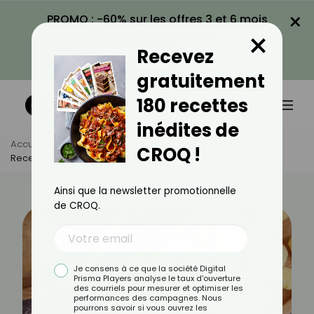
×
PROMO : -60% sur les offres 3 et 6 mois
×
avec le code CROQ60
Recevez
VOIR LA PROMO
gratuitement
180 recettes
inédites de
Accueil
Actus
Recettes
CROQ !
Recette Des Gnocchis Au Airfryer
Ainsi que la newsletter promotionnelle
de CROQ.
Je consens à ce que la société Digital
Prisma Players analyse le taux d'ouverture
des courriels pour mesurer et optimiser les
performances des campagnes. Nous
pourrons savoir si vous ouvrez les