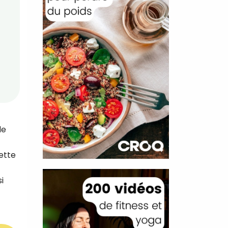
de
ette
i