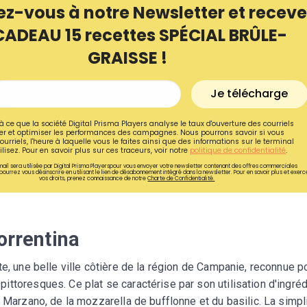
ez-vous à notre Newsletter et receve
CADEAU 15 recettes SPÉCIAL BRÛLE-
GRAISSE !
Je télécharge
à ce que la société Digital Prisma Players analyse le taux d'ouverture des courriels
r et optimiser les performances des campagnes. Nous pourrons savoir si vous
ourriels, l'heure à laquelle vous le faites ainsi que des informations sur le terminal
lisez. Pour en savoir plus sur ces traceurs, voir notre
politique de confidentialité
.
ail sera utilisée par Digital Prisma Playerspour vous envoyer votre newsletter contenant des offres commerciales
pourrez vous désinscrire en utilisant le lien de désabonnement intégré dans la newsletter. Pour en savoir plus et exerc
vos droits, prenez connaissance de notre
Charte de Confidentialité.
Recevez gratuitemen
orrentina
recettes inédites de
te, une belle ville côtière de la région de Campanie, reconnue p
!
ttoresques. Ce plat se caractérise par son utilisation d'ingré
Ainsi que la newsletter promotio
 Marzano, de la mozzarella de bufflonne et du basilic. La simpl