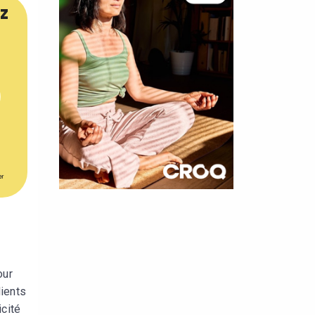
z
er
×
t 180
 CROQ
our
dients
nnelle de
icité