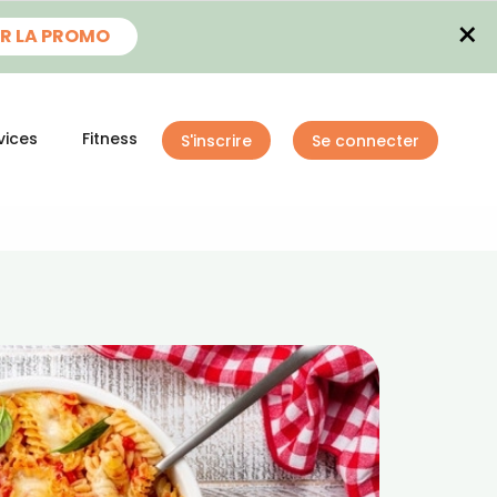
×
R LA PROMO
vices
Fitness
S'inscrire
Se connecter