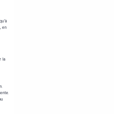
qu'à
, en
r la
n.
dente.
au