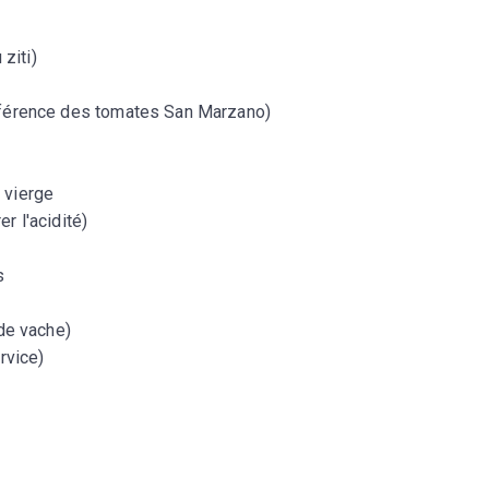
ziti)
férence des tomates San Marzano)
a vierge
er l'acidité)
s
de vache)
rvice)