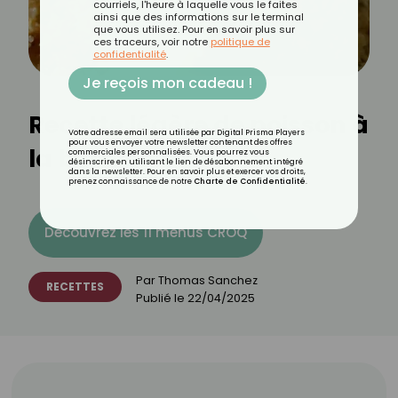
courriels, l'heure à laquelle vous le faites
ainsi que des informations sur le terminal
que vous utilisez. Pour en savoir plus sur
ces traceurs, voir notre
politique de
confidentialité
.
Je reçois mon cadeau !
Recette légère de poisson à
Votre adresse email sera utilisée par Digital Prisma Players
pour vous envoyer votre newsletter contenant des offres
la bordelaise
commerciales personnalisées. Vous pourrez vous
désinscrire en utilisant le lien de désabonnement intégré
dans la newsletter. Pour en savoir plus et exercer vos droits,
prenez connaissance de notre
Charte de Confidentialité
.
Découvrez les 11 menus CROQ
Par
Thomas Sanchez
RECETTES
Publié le
22/04/2025