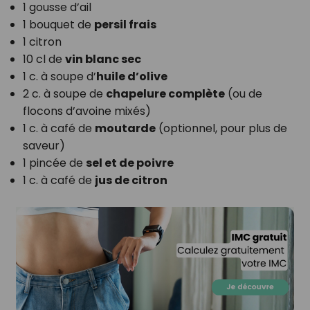
1 gousse d’ail
1 bouquet de
persil frais
1 citron
10 cl de
vin blanc sec
1 c. à soupe d’
huile d’olive
2 c. à soupe de
chapelure complète
(ou de
flocons d’avoine mixés)
1 c. à café de
moutarde
(optionnel, pour plus de
saveur)
1 pincée de
sel et de poivre
1 c. à café de
jus de citron