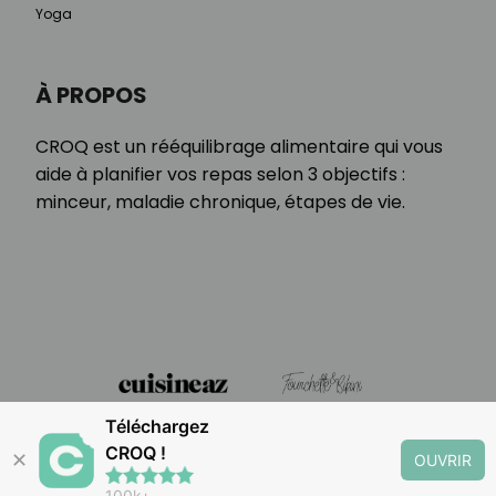
Yoga
À PROPOS
CROQ est un rééquilibrage alimentaire qui vous
aide à planifier vos repas selon 3 objectifs :
minceur, maladie chronique, étapes de vie.
Téléchargez
CROQ !
✕
OUVRIR
100k+