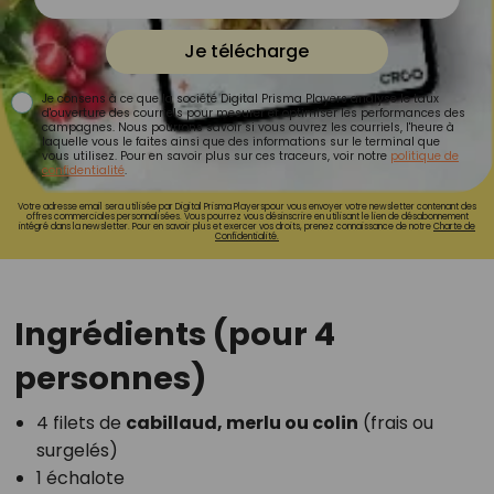
Je télécharge
Je consens à ce que la société Digital Prisma Players analyse le taux
d'ouverture des courriels pour mesurer et optimiser les performances des
campagnes. Nous pourrons savoir si vous ouvrez les courriels, l'heure à
laquelle vous le faites ainsi que des informations sur le terminal que
vous utilisez. Pour en savoir plus sur ces traceurs, voir notre
politique de
confidentialité
.
Votre adresse email sera utilisée par Digital Prisma Playerspour vous envoyer votre newsletter contenant des
offres commerciales personnalisées. Vous pourrez vous désinscrire en utilisant le lien de désabonnement
intégré dans la newsletter. Pour en savoir plus et exercer vos droits, prenez connaissance de notre
Charte de
Confidentialité.
Ingrédients (pour 4
personnes)
4 filets de
cabillaud, merlu ou colin
(frais ou
surgelés)
1 échalote