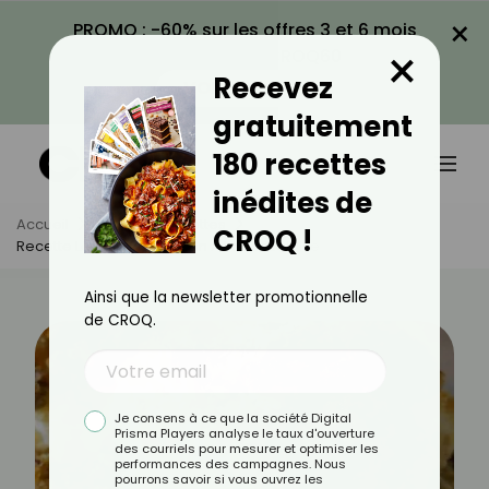
×
PROMO : -60% sur les offres 3 et 6 mois
×
avec le code CROQ60
Recevez
VOIR LA PROMO
gratuitement
180 recettes
inédites de
Accueil
Actus
Recettes
CROQ !
Recette Légère De Poisson À La Bordelaise
Ainsi que la newsletter promotionnelle
de CROQ.
Je consens à ce que la société Digital
Prisma Players analyse le taux d'ouverture
des courriels pour mesurer et optimiser les
performances des campagnes. Nous
pourrons savoir si vous ouvrez les