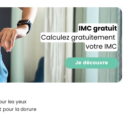
CROQ.
Je consens à ce que la société Digi
Prisma Players analyse le taux d'ou
des courriels pour mesurer et optim
performances des campagnes. No
pourrons savoir si vous ouvrez les co
l'heure à laquelle vous le faites ains
des informations sur le terminal qu
utilisez. Pour en savoir plus sur ces 
voir notre
politique de confidentialit
Je reçois mon cadeau !
our les yeux
Votre adresse email sera utilisée par Digital Prisma Playe
it pour la dorure
envoyer votre newsletter contenant des offres commercial
personnalisées. Vous pourrez vous désinscrire en utilisan
désabonnement intégré dans la newsletter. Pour en savoi
exercer vos droits, prenez connaissance de notre
Charte 
Confidentialité
.