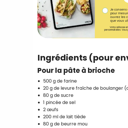
Je consens 
pour mesure
ouvrez les c
que vous uti
Votre adresse em
personnalisées. Vous 
Ingrédients (pour en
Pour la pâte à brioche
500 g de farine
20 g de levure fraîche de boulanger (
80 g de sucre
1 pincée de sel
2 œufs
200 ml de lait tiède
80 g de beurre mou