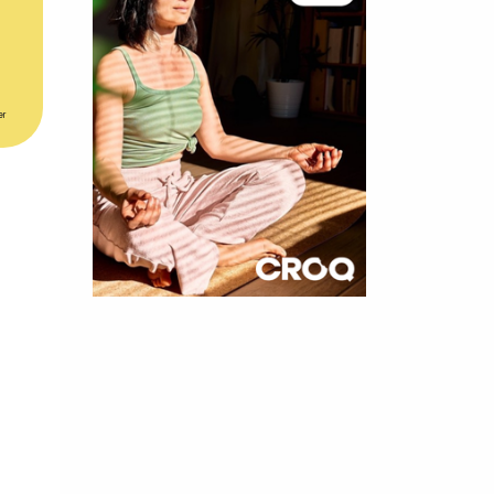
er
×
t 180
 CROQ
nnelle de