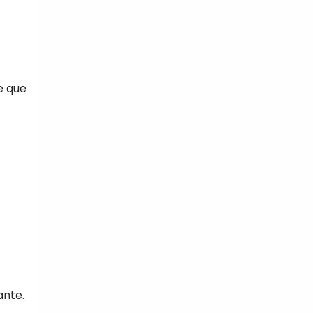
e que
ante.