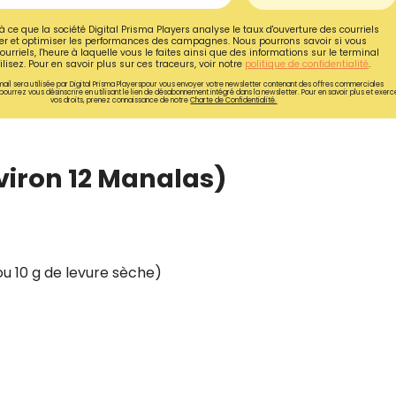
à ce que la société Digital Prisma Players analyse le taux d'ouverture des courriels
r et optimiser les performances des campagnes. Nous pourrons savoir si vous
ourriels, l'heure à laquelle vous le faites ainsi que des informations sur le terminal
lisez. Pour en savoir plus sur ces traceurs, voir notre
politique de confidentialité
.
ail sera utilisée par Digital Prisma Playerspour vous envoyer votre newsletter contenant des offres commerciales
pourrez vous désinscrire en utilisant le lien de désabonnement intégré dans la newsletter. Pour en savoir plus et exerc
vos droits, prenez connaissance de notre
Charte de Confidentialité.
viron 12 Manalas)
ou 10 g de levure sèche)
Recevez gratuitemen
recettes inédites de
!
Ainsi que la newsletter promotio