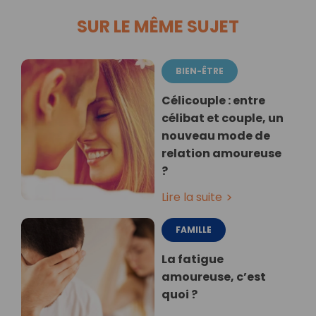
SUR LE MÊME SUJET
BIEN-ÊTRE
Célicouple : entre
célibat et couple, un
nouveau mode de
relation amoureuse
?
Lire la suite
FAMILLE
La fatigue
amoureuse, c’est
quoi ?