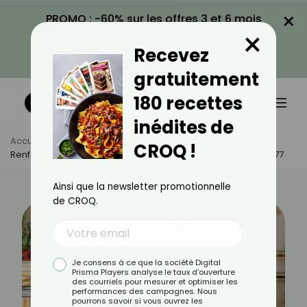
×
PROMO : -60% sur les offres 3 et 6 mois
×
avec le code CROQ60
Recevez
VOIR LA PROMO
gratuitement
180 recettes
inédites de
Accueil
Actus
Psychologie
CROQ !
Renforcez Votre Complicité Amoureuse Avec La Méthode 777
Ainsi que la newsletter promotionnelle
de CROQ.
Je consens à ce que la société Digital
Prisma Players analyse le taux d'ouverture
des courriels pour mesurer et optimiser les
performances des campagnes. Nous
pourrons savoir si vous ouvrez les