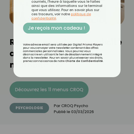
courriels, l'heure à laquelle vous le faites
ainsi que des informations sur le terminal
que vous utilisez. Pour en savoir plus sur
ces traceurs, voir notre
politique de
confidentialité
.
Je reçois mon cadeau !
Renforcez votre complicité
Votre adresse email sera utilisée par Digital Prisma Players
pour vous envoyer votre newsletter contenant des offres
amoureuse avec la
commerciales personnalisées. Vous pourrez vous
désinscrire en utilisant le lien de désabonnement intégré
dans la newsletter. Pour en savoir plus et exercer vos droits,
méthode 777
prenez connaissance de notre
Charte de Confidentialité
.
Découvrez les 11 menus CROQ
Par
CROQ Psycho
PSYCHOLOGIE
Publié le
03/03/2026