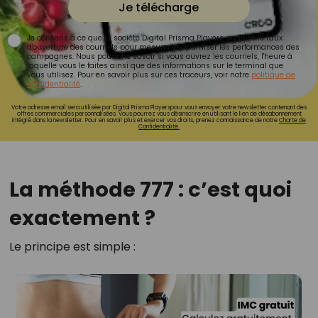
Je télécharge
Je consens à ce que la société Digital Prisma Players analyse le taux
d'ouverture des courriels pour mesurer et optimiser les performances des
campagnes. Nous pourrons savoir si vous ouvrez les courriels, l'heure à
laquelle vous le faites ainsi que des informations sur le terminal que
vous utilisez. Pour en savoir plus sur ces traceurs, voir notre
politique de
confidentialité
.
Votre adresse email sera utilisée par Digital Prisma Playerspour vous envoyer votre newsletter contenant des
offres commerciales personnalisées. Vous pourrez vous désinscrire en utilisant le lien de désabonnement
intégré dans la newsletter. Pour en savoir plus et exercer vos droits, prenez connaissance de notre
Charte de
Confidentialité.
La méthode 777 : c’est quoi
exactement ?
Le principe est simple :