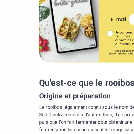
E-mail
Je consens 
pour mesure
ouvrez les c
que vous uti
Votre adresse em
personnalisées. Vous 
Qu'est-ce que le rooibos
Origine et préparation
Le rooibos, également connu sous le nom de
Sud. Contrairement à d'autres thés, il ne prov
puis que l'on fait fermenter pour obtenir un
fermentation lui donne sa couleur rouge cara