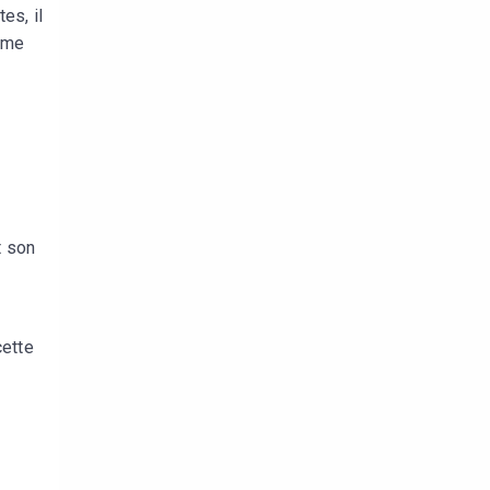
es, il
même
t son
cette