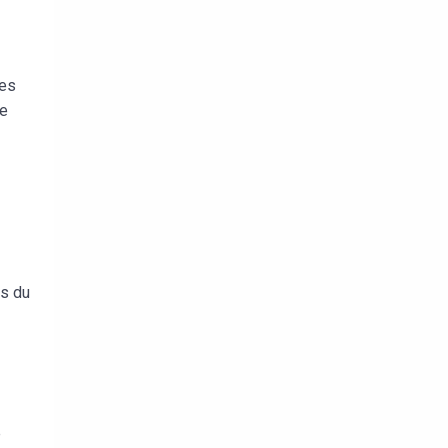
Les
ce
es du
e