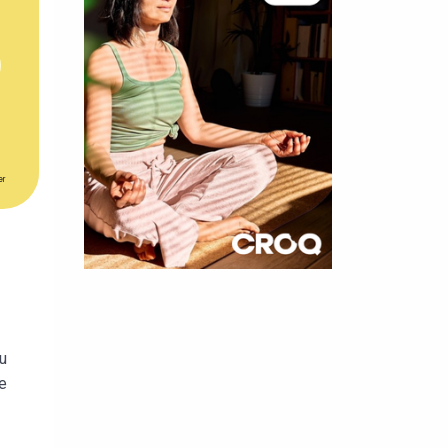
er
×
t 180
u
 CROQ
e
nnelle de