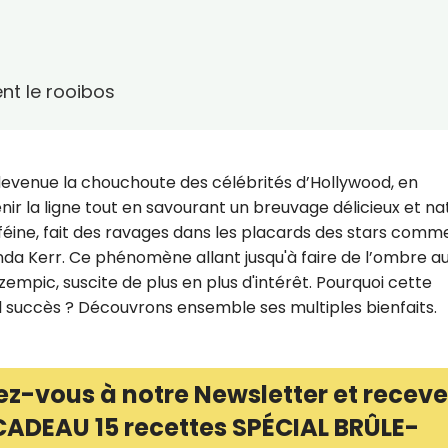
t le rooibos
devenue la chouchoute des célébrités d’Hollywood, en
nir la ligne tout en savourant un breuvage délicieux et nat
aféine, fait des ravages dans les placards des stars comm
nda Kerr. Ce phénomène allant jusqu'à faire de l’ombre a
mpic, suscite de plus en plus d'intérêt. Pourquoi cette
el succès ? Découvrons ensemble ses multiples bienfaits.
ez-vous à notre Newsletter et receve
CADEAU 15 recettes SPÉCIAL BRÛLE-