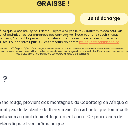
GRAISSE !
Je télécharge
à ce que la société Digital Prisma Players analyse le taux d'ouverture des courriels
r et optimiser les performances des campagnes. Nous pourrons savoir si vous
ourriels, l'heure à laquelle vous le faites ainsi que des informations sur le terminal
lisez. Pour en savoir plus sur ces traceurs, voir notre
politique de confidentialité
.
ail sera utilisée par Digital Prisma Playerspour vous envoyer votre newsletter contenant des offres commerciales
pourrez vous désinscrire en utilisant le lien de désabonnement intégré dans la newsletter. Pour en savoir plus et exerc
vos droits, prenez connaissance de notre
Charte de Confidentialité.
 ?
Recevez gratuitemen
 thé rouge, provient des montagnes du Cederberg en Afrique d
recettes inédites de
ient pas de la plante de théier mais d'un arbuste que l'on récolt
!
e infusion au goût doux et légèrement sucré. Ce processus de
ctéristique et son arôme unique.
Ainsi que la newsletter promotio