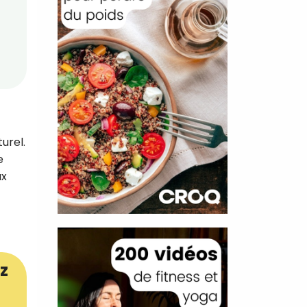
urel.
e
ux
z