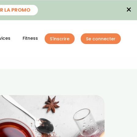
×
R LA PROMO
vices
Fitness
S'inscrire
Se connecter