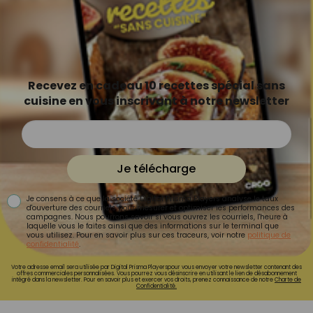
Recevez en cadeau 10 recettes spécial sans
cuisine en vous inscrivant à notre newsletter
Je télécharge
Je consens à ce que la société Digital Prisma Players analyse le taux
d'ouverture des courriels pour mesurer et optimiser les performances des
campagnes. Nous pourrons savoir si vous ouvrez les courriels, l'heure à
laquelle vous le faites ainsi que des informations sur le terminal que
vous utilisez. Pour en savoir plus sur ces traceurs, voir notre
politique de
confidentialité
.
Votre adresse email sera utilisée par Digital Prisma Playerspour vous envoyer votre newsletter contenant des
offres commerciales personnalisées. Vous pourrez vous désinscrire en utilisant le lien de désabonnement
intégré dans la newsletter. Pour en savoir plus et exercer vos droits, prenez connaissance de notre
Charte de
Confidentialité.