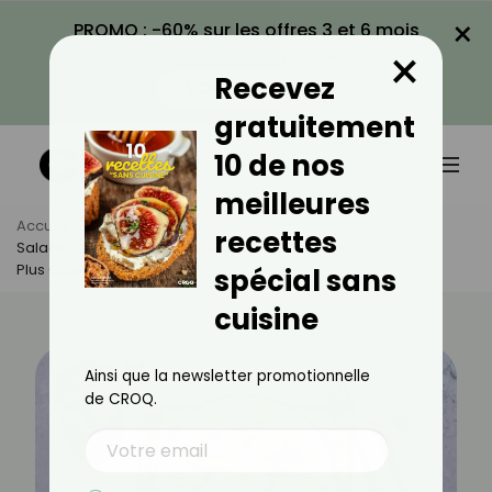
×
PROMO : -60% sur les offres 3 et 6 mois
×
avec le code CROQ60
Recevez
VOIR LA PROMO
gratuitement
10 de nos
meilleures
Accueil
Actus
Minceur
recettes
Salade César Ou Salade Au Chèvre Chaud : Laquelle Est La
Plus Calorique ?
spécial sans
cuisine
Ainsi que la newsletter promotionnelle
de CROQ.