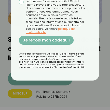
Je consens à ce que la société Digital
Prisma Players analyse le taux d'ouverture
des courriels pour mesurer et optimiser les
performances des campagnes. Nous
pourrons savoir si vous ouvrez les
courriels, l'heure à laquelle vous le faites
ainsi que des informations sur le terminal
que vous utilisez. Pour en savoir plus sur
ces traceurs, voir notre
politique de
confidentialité
.
Salade César ou salade au
Je reçois mon cadeau !
chèvre chaud : laquelle est
Votre adresse email sera utilisée par Digital Prisma Players
la plus calorique ?
pour vous envoyer votre newsletter contenant des offres
commerciales personnalisées. Vous pourrez vous
désinscrire en utilisant le lien de désabonnement intégré
dans la newsletter. Pour en savoir plus et exercer vos droits,
prenez connaissance de notre
Charte de Confidentialité
.
Découvrez les 11 menus CROQ
Par
Thomas Sanchez
MINCEUR
Publié le
28/11/2024