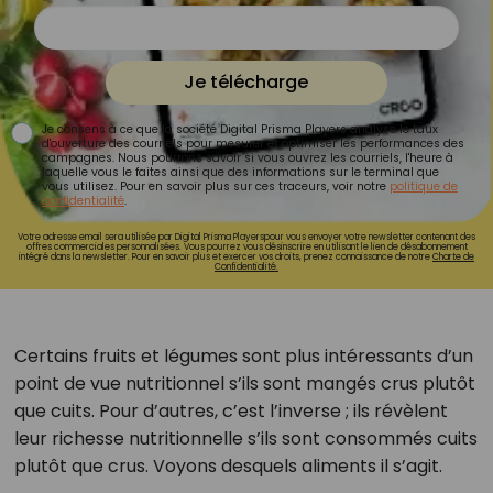
Je télécharge
Je consens à ce que la société Digital Prisma Players analyse le taux
d'ouverture des courriels pour mesurer et optimiser les performances des
campagnes. Nous pourrons savoir si vous ouvrez les courriels, l'heure à
laquelle vous le faites ainsi que des informations sur le terminal que
vous utilisez. Pour en savoir plus sur ces traceurs, voir notre
politique de
confidentialité
.
Votre adresse email sera utilisée par Digital Prisma Playerspour vous envoyer votre newsletter contenant des
offres commerciales personnalisées. Vous pourrez vous désinscrire en utilisant le lien de désabonnement
intégré dans la newsletter. Pour en savoir plus et exercer vos droits, prenez connaissance de notre
Charte de
Confidentialité.
Certains fruits et légumes sont plus intéressants d’un
point de vue nutritionnel s’ils sont mangés crus plutôt
que cuits. Pour d’autres, c’est l’inverse ; ils révèlent
leur richesse nutritionnelle s’ils sont consommés cuits
plutôt que crus. Voyons desquels aliments il s’agit.