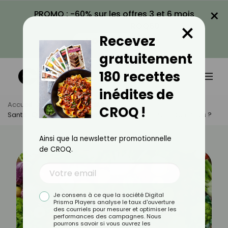
×
PROMO : -60% sur les offres 3 et 6 mois
×
avec le code CROQ60
Recevez
VOIR LA PROMO
gratuitement
180 recettes
inédites de
Accueil
Actus
Actualités
CROQ !
Santé : Quels Fruits Et Légumes Manger Cuits Plutôt Que Crus ?
Ainsi que la newsletter promotionnelle
de CROQ.
Je consens à ce que la société Digital
Prisma Players analyse le taux d'ouverture
des courriels pour mesurer et optimiser les
performances des campagnes. Nous
pourrons savoir si vous ouvrez les