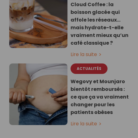
Cloud Coffee : la
boisson glacée qui
affole les réseaux…
mais hydrate-t-elle
vraiment mieux qu’un
café classique ?
Lire la suite
ACTUALITÉS
Wegovy et Mounjaro
bientôt remboursés :
ce que ça va vraiment
changer pour les
patients obèses
Lire la suite