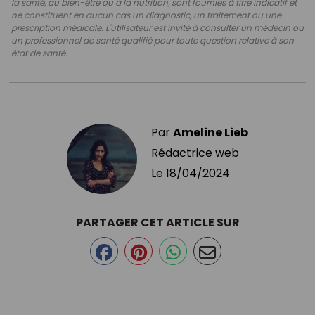
la santé, au bien-être ou à la nutrition, sont fournies à titre indicatif et
ne constituent en aucun cas un diagnostic, un traitement ou une
prescription médicale. L'utilisateur est invité à consulter un médecin ou
un professionnel de santé qualifié pour toute question relative à son
état de santé.
Par
Ameline Lieb
Rédactrice web
Le
18/04/2024
PARTAGER CET ARTICLE SUR