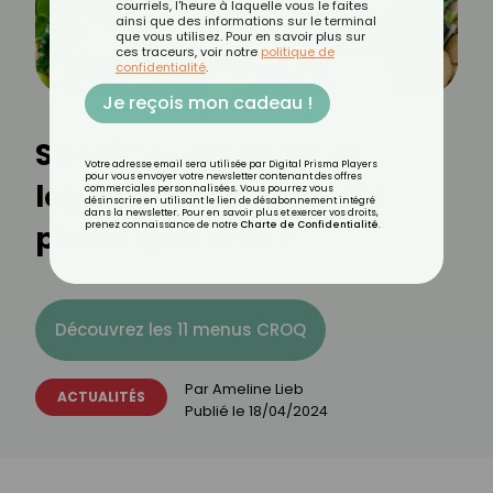
courriels, l'heure à laquelle vous le faites
ainsi que des informations sur le terminal
que vous utilisez. Pour en savoir plus sur
ces traceurs, voir notre
politique de
confidentialité
.
Je reçois mon cadeau !
Santé : quels fruits et
Votre adresse email sera utilisée par Digital Prisma Players
pour vous envoyer votre newsletter contenant des offres
légumes manger cuits
commerciales personnalisées. Vous pourrez vous
désinscrire en utilisant le lien de désabonnement intégré
dans la newsletter. Pour en savoir plus et exercer vos droits,
plutôt que crus ?
prenez connaissance de notre
Charte de Confidentialité
.
Découvrez les 11 menus CROQ
Par
Ameline Lieb
ACTUALITÉS
Publié le
18/04/2024