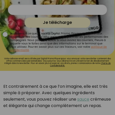
Je télécharge
Je consens à ce que la société Digital Prisma Players analyse le taux
d'ouverture des courriels pour mesurer et optimiser les performances des
campagnes. Nous pourrons savoir si vous ouvrez les courriels, l'heure à
laquelle vous le faites ainsi que des informations sur le terminal que
vous utilisez. Pour en savoir plus sur ces traceurs, voir notre
politique de
confidentialité
.
Votre adresse email sera utilisée par Digital Prisma Playerspour vous envoyer votre newsletter contenant des
offres commerciales personnalisées. Vous pourrez vous désinscrire en utilisant le lien de désabonnement
intégré dans la newsletter. Pour en savoir plus et exercer vos droits, prenez connaissance de notre
Charte de
Confidentialité.
Et contrairement à ce que l’on imagine, elle est très
simple à préparer. Avec quelques ingrédients
seulement, vous pouvez réaliser une
sauce
crémeuse
et élégante qui change complètement un repas.