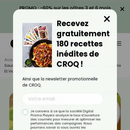
×
PROMO : -60% sur les offres 3 et 6 mois
×
avec le code CROQ60
Recevez
VOIR LA PROMO
gratuitement
180 recettes
inédites de
Accueil
Actus
Recettes
CROQ !
Sauce À L’oseille : La Recette Onctueuse Qui Sublime Poissons
Et Viandes
Ainsi que la newsletter promotionnelle
de CROQ.
Je consens à ce que la société Digital
Prisma Players analyse le taux d'ouverture
des courriels pour mesurer et optimiser les
performances des campagnes. Nous
pourrons savoir si vous ouvrez les