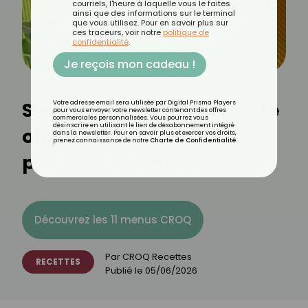
courriels, l'heure à laquelle vous le faites
ainsi que des informations sur le terminal
que vous utilisez. Pour en savoir plus sur
ces traceurs, voir notre
politique de
confidentialité
.
Je reçois mon cadeau !
Sauce à l’oseille : la recette
Votre adresse email sera utilisée par Digital Prisma Players
pour vous envoyer votre newsletter contenant des offres
commerciales personnalisées. Vous pourrez vous
désinscrire en utilisant le lien de désabonnement intégré
onctueuse qui sublime
dans la newsletter. Pour en savoir plus et exercer vos droits,
prenez connaissance de notre
Charte de Confidentialité
.
poissons et viandes
Découvrez les 11 menus CROQ
Par
CROQ Recettes
RECETTES
Publié le
05/06/2026