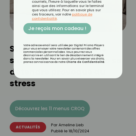
courriels, l'heure à laquelle vous le faites
ainsi que des informations sur le terminal
que vous utilisez. Pour en savoir plus sur
ces traceurs, voir notre
politique de
confidentialité
.
Je reçois mon cadeau !
Stresslaxing : quand le
Votre adresse email sera utilisée par Digital Prisma Players
pour vous envoyer votre newsletter contenant des offres
commerciales personnalisées. Vous pourrez vous
désinscrire en utilisant le lien de désabonnement intégré
simple fait d'essayer de se
dans la newsletter. Pour en savoir plus et exercer vos droits,
prenez connaissance de notre
Charte de Confidentialité
.
détendre provoque du
stress
Découvrez les 11 menus CROQ
Par
Ameline Lieb
ACTUALITÉS
Publié le
18/10/2024