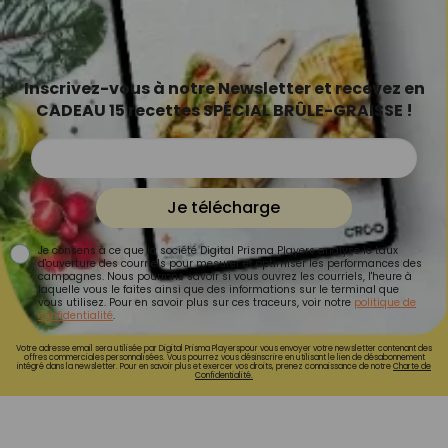
Inscrivez-vous à notre Newsletter et recevez en
CADEAU 15 recettes SPÉCIAL BRÛLE-GRAISSE !
Je télécharge
Je consens à ce que la société Digital Prisma Players analyse le taux
d'ouverture des courriels pour mesurer et optimiser les performances des
campagnes. Nous pourrons savoir si vous ouvrez les courriels, l'heure à
laquelle vous le faites ainsi que des informations sur le terminal que
vous utilisez. Pour en savoir plus sur ces traceurs, voir notre
politique de
confidentialité
.
Votre adresse email sera utilisée par Digital Prisma Playerspour vous envoyer votre newsletter contenant des
offres commerciales personnalisées. Vous pourrez vous désinscrire en utilisant le lien de désabonnement
intégré dans la newsletter. Pour en savoir plus et exercer vos droits, prenez connaissance de notre
Charte de
Confidentialité.