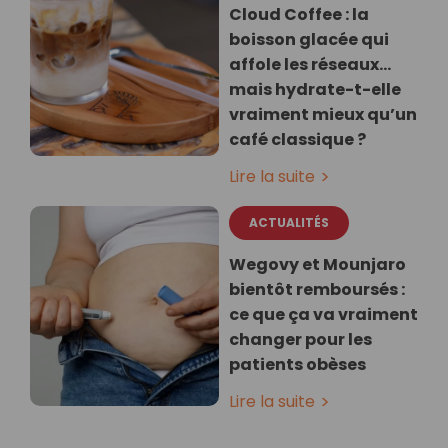
Cloud Coffee : la
boisson glacée qui
affole les réseaux…
mais hydrate-t-elle
vraiment mieux qu’un
café classique ?
Lire la suite
ACTUALITÉS
Wegovy et Mounjaro
bientôt remboursés :
ce que ça va vraiment
changer pour les
patients obèses
Lire la suite