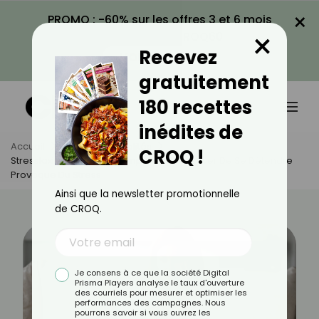
×
PROMO : -60% sur les offres 3 et 6 mois
×
avec le code CROQ60
Recevez
VOIR LA PROMO
gratuitement
180 recettes
inédites de
Accueil
Actus
Actualités
CROQ !
Stresslaxing : Quand Le Simple Fait D'essayer De Se Détendre
Provoque Du Stress
Ainsi que la newsletter promotionnelle
de CROQ.
Je consens à ce que la société Digital
Prisma Players analyse le taux d'ouverture
des courriels pour mesurer et optimiser les
performances des campagnes. Nous
pourrons savoir si vous ouvrez les