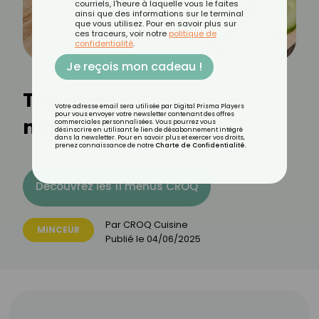
courriels, l'heure à laquelle vous le faites
ainsi que des informations sur le terminal
que vous utilisez. Pour en savoir plus sur
ces traceurs, voir notre
politique de
confidentialité
.
Je reçois mon cadeau !
Top 5 des aliments
Votre adresse email sera utilisée par Digital Prisma Players
pour vous envoyer votre newsletter contenant des offres
minceur de juin
commerciales personnalisées. Vous pourrez vous
désinscrire en utilisant le lien de désabonnement intégré
dans la newsletter. Pour en savoir plus et exercer vos droits,
prenez connaissance de notre
Charte de Confidentialité
.
Découvrez les 11 menus CROQ
Par
CROQ Cuisine
MINCEUR
Publié le
04/06/2025