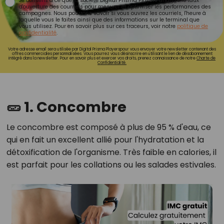
Je consens à ce que la société Digital Prisma Players analyse le taux
d'ouverture des courriels pour mesurer et optimiser les performances des
campagnes. Nous pourrons savoir si vous ouvrez les courriels, l'heure à
laquelle vous le faites ainsi que des informations sur le terminal que
vous utilisez. Pour en savoir plus sur ces traceurs, voir notre
politique de
confidentialité
.
Votre adresse email sera utilisée par Digital Prisma Playerspour vous envoyer votre newsletter contenant des
offres commerciales personnalisées. Vous pourrez vous désinscrire en utilisant le lien de désabonnement
intégré dans la newsletter. Pour en savoir plus et exercer vos droits, prenez connaissance de notre
Charte de
Confidentialité.
🥒 1. Concombre
Le concombre est composé à plus de 95 % d'eau, ce
qui en fait un excellent allié pour l'hydratation et la
détoxification de l'organisme.
Très faible en calories, il
est parfait pour les collations ou les salades estivales.