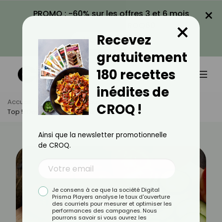
×
PROMO : -60% sur les offres 3 et 6 mois
×
avec le code CROQ60
Recevez
VOIR LA PROMO
gratuitement
180 recettes
inédites de
Accueil
Actus
Minceur
CROQ !
Top 5 Des Aliments Minceur De Juin
Ainsi que la newsletter promotionnelle
de CROQ.
Je consens à ce que la société Digital
Prisma Players analyse le taux d'ouverture
des courriels pour mesurer et optimiser les
performances des campagnes. Nous
pourrons savoir si vous ouvrez les