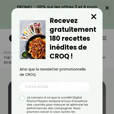
×
PROMO : -60% sur les offres 3 et 6 mois
×
avec le code CROQ60
Recevez
VOIR LA PROMO
gratuitement
180 recettes
inédites de
Accueil
Actus
Actualités
CROQ !
Top 5 Des Gels Douche Les Plus Nocifs Pour Notre Santé Selon
60 Millions De Consommateurs !
Ainsi que la newsletter promotionnelle
de CROQ.
Je consens à ce que la société Digital
Prisma Players analyse le taux d'ouverture
des courriels pour mesurer et optimiser les
performances des campagnes. Nous
pourrons savoir si vous ouvrez les