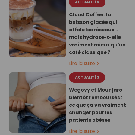
ACTUALITÉS
Cloud Coffee : la
boisson glacée qui
affole les réseaux…
mais hydrate-t-elle
vraiment mieux qu’un
café classique ?
Lire la suite
ACTUALITÉS
Wegovy et Mounjaro
bientôt remboursés :
ce que ça va vraiment
changer pour les
patients obèses
Lire la suite