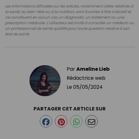
Les informations diffusées sur les articles, notamment celles relatives à
la santé, au bien-être ou à la nutrition, sont fournies à titre indicatif et
ne constituent en aucun cas un diagnostic, un traitement ou une
prescription médicale. L'utilisateur est invité à consulter un médecin ou
un professionnel de santé qualifié pour toute question relative à son
état de santé.
Par
Ameline Lieb
Rédactrice web
Le
05/05/2024
PARTAGER CET ARTICLE SUR