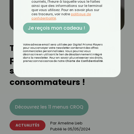
courriels, l'heure à laquelle vous le faites
ainsi que des informations sur le terminal
que vous utilisez. Pour en savoir plus sur
ces traceurs, voir notre
politique de
confidentialité
.
Je reçois mon cadeau !
Top 5 des gels douche les
Votre adresse email sera utilisée par Digital Prisma Players
pour vous envoyer votre newsletter contenant des offres
commerciales personnalisées. Vous pourrez vous
désinscrire en utilisant le lien de désabonnement intégré
plus nocifs pour notre
dans la newsletter. Pour en savoir plus et exercer vos droits,
prenez connaissance de notre
Charte de Confidentialité
.
santé selon 60 Millions de
consommateurs !
Découvrez les 11 menus CROQ
Par
Ameline Lieb
ACTUALITÉS
Publié le
05/05/2024