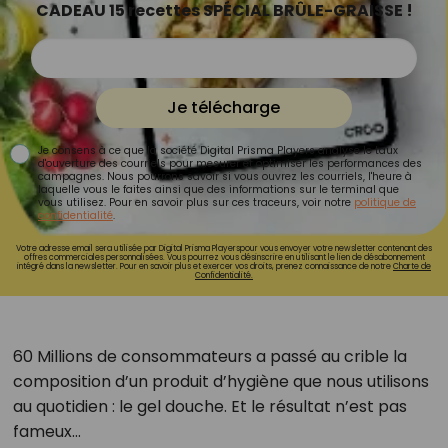
CADEAU 15 recettes SPÉCIAL BRÛLE-GRAISSE !
Je télécharge
Je consens à ce que la société Digital Prisma Players analyse le taux
d'ouverture des courriels pour mesurer et optimiser les performances des
campagnes. Nous pourrons savoir si vous ouvrez les courriels, l'heure à
laquelle vous le faites ainsi que des informations sur le terminal que
vous utilisez. Pour en savoir plus sur ces traceurs, voir notre
politique de
confidentialité
.
Votre adresse email sera utilisée par Digital Prisma Playerspour vous envoyer votre newsletter contenant des
offres commerciales personnalisées. Vous pourrez vous désinscrire en utilisant le lien de désabonnement
intégré dans la newsletter. Pour en savoir plus et exercer vos droits, prenez connaissance de notre
Charte de
Confidentialité.
60 Millions de consommateurs a passé au crible la
composition d’un produit d’hygiène que nous utilisons
au quotidien : le gel douche. Et le résultat n’est pas
fameux…