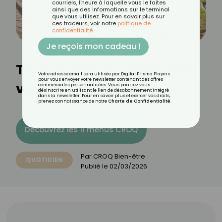
courriels, l'heure à laquelle vous le faites
ainsi que des informations sur le terminal
que vous utilisez. Pour en savoir plus sur
ces traceurs, voir notre
politique de
confidentialité
.
Je reçois mon cadeau !
Tout ce qu’il y a faire dans
Votre adresse email sera utilisée par Digital Prisma Players
pour vous envoyer votre newsletter contenant des offres
votre jardin en mars
commerciales personnalisées. Vous pourrez vous
désinscrire en utilisant le lien de désabonnement intégré
dans la newsletter. Pour en savoir plus et exercer vos droits,
prenez connaissance de notre
Charte de Confidentialité
.
Découvrez les 11 menus CROQ
Par
CROQ Bien-être
QUOTIDIEN
Publié le
02/03/2026