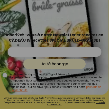
Inscrivez-vous à notre Newsletter et recevez en
CADEAU 15 recettes SPÉCIAL BRÛLE-GRAISSE !
Je télécharge
Je consens à ce que la société Digital Prisma Players analyse le taux
d'ouverture des courriels pour mesurer et optimiser les performances des
campagnes. Nous pourrons savoir si vous ouvrez les courriels, l'heure à
laquelle vous le faites ainsi que des informations sur le terminal que
vous utilisez. Pour en savoir plus sur ces traceurs, voir notre
politique de
confidentialité
.
Votre adresse email sera utilisée par Digital Prisma Playerspour vous envoyer votre newsletter contenant des
offres commerciales personnalisées. Vous pourrez vous désinscrire en utilisant le lien de désabonnement
intégré dans la newsletter. Pour en savoir plus et exercer vos droits, prenez connaissance de notre
Charte de
Confidentialité.