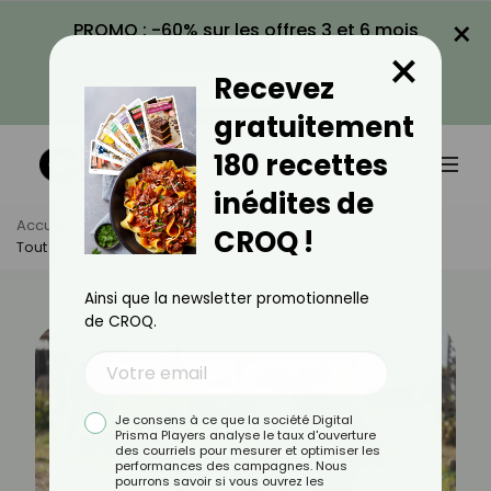
×
PROMO : -60% sur les offres 3 et 6 mois
×
avec le code CROQ60
Recevez
VOIR LA PROMO
gratuitement
180 recettes
inédites de
Accueil
Actus
Quotidien
CROQ !
Tout Ce Qu’il Y A Faire Dans Votre Jardin En Mars
Ainsi que la newsletter promotionnelle
de CROQ.
Je consens à ce que la société Digital
Prisma Players analyse le taux d'ouverture
des courriels pour mesurer et optimiser les
performances des campagnes. Nous
pourrons savoir si vous ouvrez les