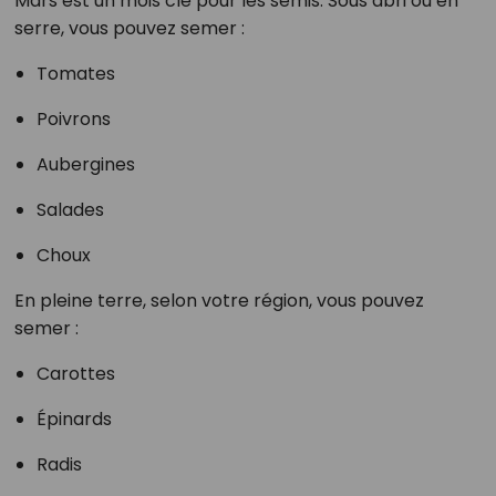
Mars est un mois clé pour les semis. Sous abri ou en
serre, vous pouvez semer :
Tomates
Poivrons
Aubergines
Salades
Choux
En pleine terre, selon votre région, vous pouvez
semer :
Carottes
Épinards
Radis