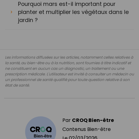
Pourquoi mars est-il important pour
planter et multiplier les végétaux dans le
jardin ?
Les informations diffusées sur les articles, notamment celles relatives à
la santé, au bien-être ou à la nutrition, sont fournies à titre indicatif et
ne constituent en aucun cas un diagnostic, un traitement ou une
prescription médicale. L'utilisateur est invité à consulter un médecin ou
un professionnel de santé qualifié pour toute question relative à son
état de santé.
Par
CROQ Bien-être
Contenus Bien-être
Le
02/03/2026