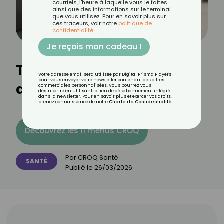
courriels, l'heure à laquelle vous le faites
ainsi que des informations sur le terminal
que vous utilisez. Pour en savoir plus sur
ces traceurs, voir notre
politique de
confidentialité
.
Je reçois mon cadeau !
Tout savoir sur l’arthrose
Votre adresse email sera utilisée par Digital Prisma Players
pour vous envoyer votre newsletter contenant des offres
de la hanche
commerciales personnalisées. Vous pourrez vous
désinscrire en utilisant le lien de désabonnement intégré
dans la newsletter. Pour en savoir plus et exercer vos droits,
prenez connaissance de notre
Charte de Confidentialité
.
Découvrez les 11 menus CROQ
Par
CROQ Santé
SANTÉ
Publié le
26/03/2026