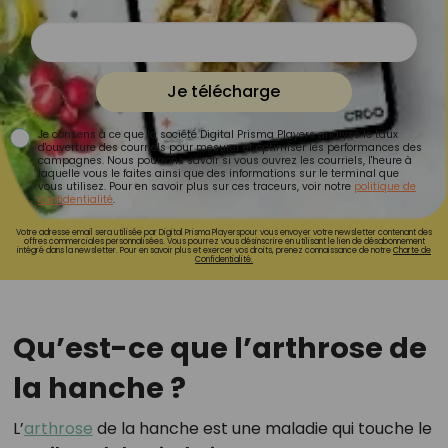
Je télécharge
Je consens à ce que la société Digital Prisma Players analyse le taux
d'ouverture des courriels pour mesurer et optimiser les performances des
campagnes. Nous pourrons savoir si vous ouvrez les courriels, l'heure à
laquelle vous le faites ainsi que des informations sur le terminal que
vous utilisez. Pour en savoir plus sur ces traceurs, voir notre
politique de
confidentialité
.
Votre adresse email sera utilisée par Digital Prisma Playerspour vous envoyer votre newsletter contenant des
offres commerciales personnalisées. Vous pourrez vous désinscrire en utilisant le lien de désabonnement
intégré dans la newsletter. Pour en savoir plus et exercer vos droits, prenez connaissance de notre
Charte de
Confidentialité.
Qu’est-ce que l’arthrose de
la hanche ?
L’
arthrose
de la hanche est une maladie qui touche le