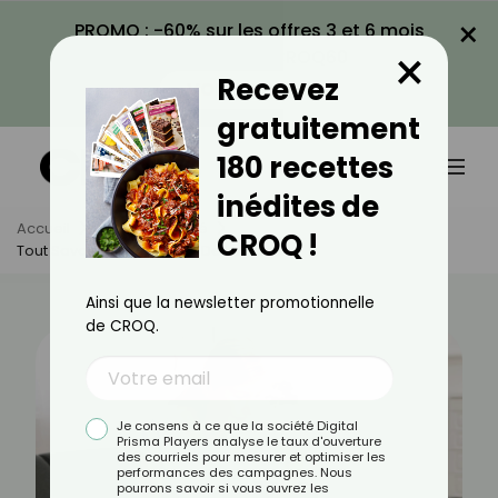
×
PROMO : -60% sur les offres 3 et 6 mois
×
avec le code CROQ60
Recevez
VOIR LA PROMO
gratuitement
180 recettes
inédites de
Accueil
Actus
Santé
CROQ !
Tout Savoir Sur L’arthrose De La Hanche
Ainsi que la newsletter promotionnelle
de CROQ.
Je consens à ce que la société Digital
Prisma Players analyse le taux d'ouverture
des courriels pour mesurer et optimiser les
performances des campagnes. Nous
pourrons savoir si vous ouvrez les