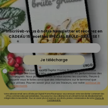
Inscrivez-vous à notre Newsletter et recevez en
CADEAU 15 recettes SPÉCIAL BRÛLE-GRAISSE !
Je télécharge
Je consens à ce que la société Digital Prisma Players analyse le taux
d'ouverture des courriels pour mesurer et optimiser les performances des
campagnes. Nous pourrons savoir si vous ouvrez les courriels, l'heure à
laquelle vous le faites ainsi que des informations sur le terminal que
vous utilisez. Pour en savoir plus sur ces traceurs, voir notre
politique de
confidentialité
.
Votre adresse email sera utilisée par Digital Prisma Playerspour vous envoyer votre newsletter contenant des
offres commerciales personnalisées. Vous pourrez vous désinscrire en utilisant le lien de désabonnement
intégré dans la newsletter. Pour en savoir plus et exercer vos droits, prenez connaissance de notre
Charte de
Confidentialité.