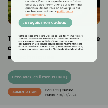
courriels, l'heure à laquelle vous le faites
ainsi que des informations sur le terminal
que vous utilisez. Pour en savoir plus sur
ces traceurs, voir notre
politique de
confidentialité
.
Je reçois mon cadeau !
Tout savoir sur le barbecue
Votre adresse email sera utilisée par Digital Prisma Players
pour vous envoyer votre newsletter contenant des offres
commerciales personnalisées. Vous pourrez vous
désinscrire en utilisant le lien de désabonnement intégré
coréen : tradition, saveurs
dans la newsletter. Pour en savoir plus et exercer vos droits,
prenez connaissance de notre
Charte de Confidentialité
.
et techniques
Découvrez les 11 menus CROQ
Par
CROQ Cuisine
ALIMENTATION
Publié le
15/07/2024