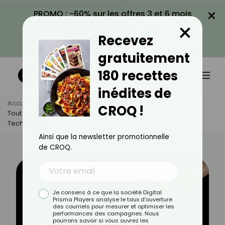
×
PROMO : -60% sur les offres 3 et 6 mois
×
avec le code CROQ60
Recevez
VOIR LA PROMO
gratuitement
180 recettes
inédites de
Accueil
Actus
Alimentation
CROQ !
Tout Savoir Sur Le Barbecue Coréen : Tradition, Saveurs Et
Techniques
Ainsi que la newsletter promotionnelle
de CROQ.
Je consens à ce que la société Digital
Prisma Players analyse le taux d'ouverture
des courriels pour mesurer et optimiser les
performances des campagnes. Nous
pourrons savoir si vous ouvrez les