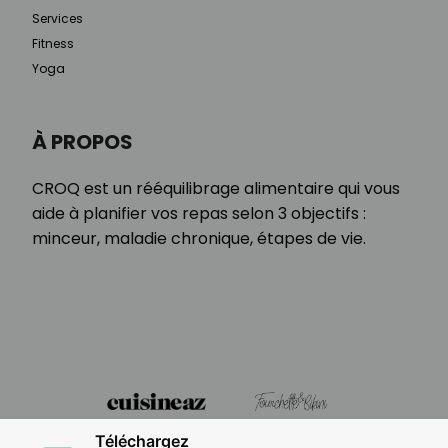
Services
Fitness
Yoga
À PROPOS
CROQ est un rééquilibrage alimentaire qui vous
aide à planifier vos repas selon 3 objectifs :
minceur, maladie chronique, étapes de vie.
Téléchargez