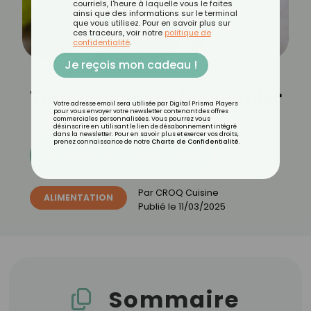
courriels, l'heure à laquelle vous le faites
ainsi que des informations sur le terminal
que vous utilisez. Pour en savoir plus sur
ces traceurs, voir notre
politique de
confidentialité
.
Je reçois mon cadeau !
Tout savoir sur le Viognier
Votre adresse email sera utilisée par Digital Prisma Players
pour vous envoyer votre newsletter contenant des offres
commerciales personnalisées. Vous pourrez vous
désinscrire en utilisant le lien de désabonnement intégré
dans la newsletter. Pour en savoir plus et exercer vos droits,
prenez connaissance de notre
Charte de Confidentialité
.
Découvrez les 11 menus CROQ
Par
CROQ Cuisine
ALIMENTATION
Publié le
11/03/2025
Sommaire