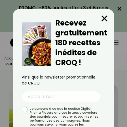
×
PROMO : -60% sur les offres 3 et 6 mois
×
avec le code CROQ60
Recevez
VOIR LA PROMO
gratuitement
180 recettes
inédites de
Accueil
Actus
Alimentation
CROQ !
Tout Savoir Sur Le Viognier
Ainsi que la newsletter promotionnelle
de CROQ.
Je consens à ce que la société Digital
Prisma Players analyse le taux d'ouverture
des courriels pour mesurer et optimiser les
performances des campagnes. Nous
pourrons savoir si vous ouvrez les