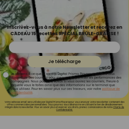
Inscrivez-vous à notre Newsletter et recevez en
CADEAU 15 recettes SPÉCIAL BRÛLE-GRAISSE !
Je télécharge
Je consens à ce que la société Digital Prisma Players analyse le taux
d'ouverture des courriels pour mesurer et optimiser les performances des
campagnes. Nous pourrons savoir si vous ouvrez les courriels, l'heure à
laquelle vous le faites ainsi que des informations sur le terminal que
vous utilisez. Pour en savoir plus sur ces traceurs, voir notre
politique de
confidentialité
.
Votre adresse email sera utilisée par Digital Prisma Playerspour vous envoyer votre newsletter contenant des
offres commerciales personnalisées. Vous pourrez vous désinscrire en utilisant le lien de désabonnement
intégré dans la newsletter. Pour en savoir plus et exercer vos droits, prenez connaissance de notre
Charte de
Confidentialité.