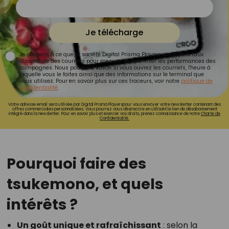
Je télécharge
Je consens à ce que la société Digital Prisma Players analyse le taux
d'ouverture des courriels pour mesurer et optimiser les performances des
campagnes. Nous pourrons savoir si vous ouvrez les courriels, l'heure à
laquelle vous le faites ainsi que des informations sur le terminal que
vous utilisez. Pour en savoir plus sur ces traceurs, voir notre
politique de
confidentialité
.
Votre adresse email sera utilisée par Digital Prisma Playerspour vous envoyer votre newsletter contenant des
offres commerciales personnalisées. Vous pourrez vous désinscrire en utilisant le lien de désabonnement
intégré dans la newsletter. Pour en savoir plus et exercer vos droits, prenez connaissance de notre
Charte de
Confidentialité.
Pourquoi faire des
tsukemono, et quels
intérêts ?
Un goût unique et rafraîchissant
: selon la