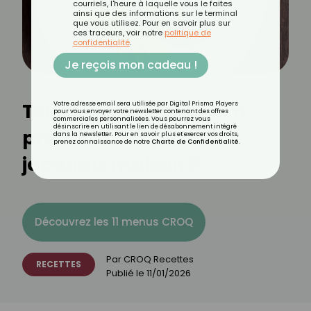
courriels, l'heure à laquelle vous le faites
ainsi que des informations sur le terminal
que vous utilisez. Pour en savoir plus sur
ces traceurs, voir notre
politique de
confidentialité
.
Je reçois mon cadeau !
Tsukemono : comment
Votre adresse email sera utilisée par Digital Prisma Players
pour vous envoyer votre newsletter contenant des offres
commerciales personnalisées. Vous pourrez vous
désinscrire en utilisant le lien de désabonnement intégré
préparer vos pickles
dans la newsletter. Pour en savoir plus et exercer vos droits,
prenez connaissance de notre
Charte de Confidentialité
.
japonais maison ?
Découvrez les 11 menus CROQ
Par
CROQ Recettes
RECETTES
Publié le
11/01/2026