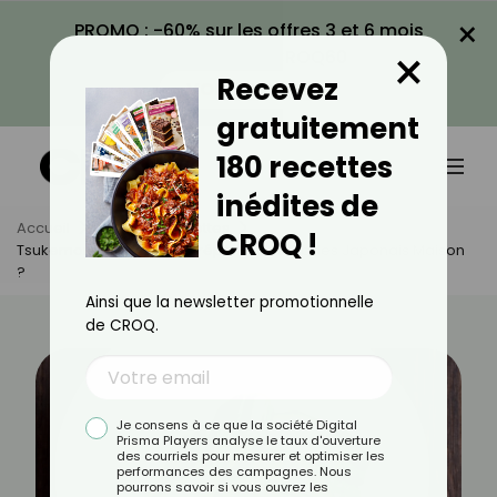
×
PROMO : -60% sur les offres 3 et 6 mois
×
avec le code CROQ60
Recevez
VOIR LA PROMO
gratuitement
180 recettes
inédites de
Accueil
Actus
Recettes
CROQ !
Tsukemono : Comment Préparer Vos Pickles Japonais Maison
?
Ainsi que la newsletter promotionnelle
de CROQ.
Je consens à ce que la société Digital
Prisma Players analyse le taux d'ouverture
des courriels pour mesurer et optimiser les
performances des campagnes. Nous
pourrons savoir si vous ouvrez les