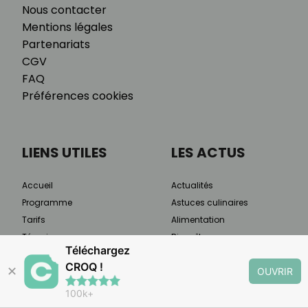
Nous contacter
Mentions légales
Partenariats
CGV
FAQ
Préférences cookies
LIENS UTILES
LES ACTUS
Accueil
Actualités
Programme
Astuces culinaires
Tarifs
Alimentation
Témoignages
Bien-être
Téléchargez
S'inscrire
Minceur
CROQ !
✕
Méthode
Recettes
OUVRIR
Qui sommes-nous
Santé
100k+
Presse & médias
Sport