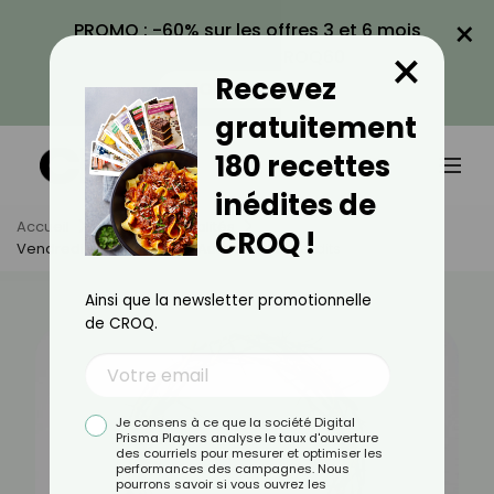
×
PROMO : -60% sur les offres 3 et 6 mois
×
avec le code CROQ60
Recevez
VOIR LA PROMO
gratuitement
180 recettes
inédites de
Accueil
Actus
Actualités
CROQ !
Vendredi Saint : Aliments Autorisés Et Interdits
Ainsi que la newsletter promotionnelle
de CROQ.
Je consens à ce que la société Digital
Prisma Players analyse le taux d'ouverture
des courriels pour mesurer et optimiser les
performances des campagnes. Nous
pourrons savoir si vous ouvrez les