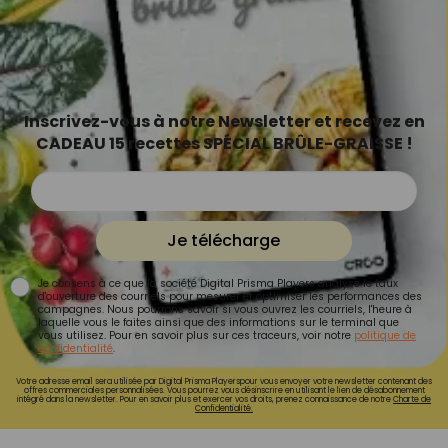
Inscrivez-vous à notre Newsletter et recevez en
CADEAU 15 recettes SPÉCIAL BRÛLE-GRAISSE !
Je télécharge
Je consens à ce que la société Digital Prisma Players analyse le taux
d'ouverture des courriels pour mesurer et optimiser les performances des
campagnes. Nous pourrons savoir si vous ouvrez les courriels, l'heure à
laquelle vous le faites ainsi que des informations sur le terminal que
vous utilisez. Pour en savoir plus sur ces traceurs, voir notre
politique de
confidentialité
.
Votre adresse email sera utilisée par Digital Prisma Playerspour vous envoyer votre newsletter contenant des
offres commerciales personnalisées. Vous pourrez vous désinscrire en utilisant le lien de désabonnement
intégré dans la newsletter. Pour en savoir plus et exercer vos droits, prenez connaissance de notre
Charte de
Confidentialité.