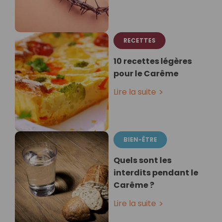
RECETTES
10 recettes légères
pour le Carême
Lire la suite
BIEN-ÊTRE
Quels sont les
interdits pendant le
Carême ?
Lire la suite