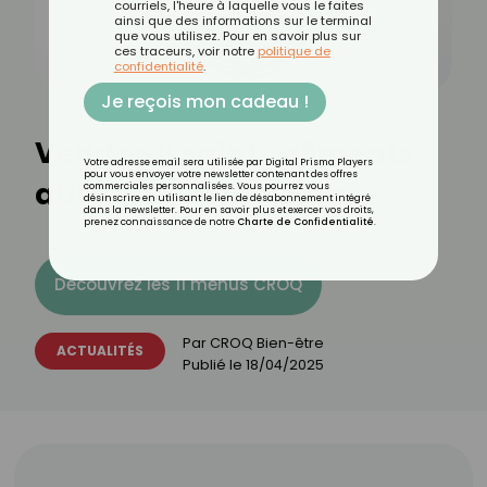
courriels, l'heure à laquelle vous le faites
ainsi que des informations sur le terminal
que vous utilisez. Pour en savoir plus sur
ces traceurs, voir notre
politique de
confidentialité
.
Je reçois mon cadeau !
Vendredi saint : aliments
Votre adresse email sera utilisée par Digital Prisma Players
pour vous envoyer votre newsletter contenant des offres
autorisés et interdits
commerciales personnalisées. Vous pourrez vous
désinscrire en utilisant le lien de désabonnement intégré
dans la newsletter. Pour en savoir plus et exercer vos droits,
prenez connaissance de notre
Charte de Confidentialité
.
Découvrez les 11 menus CROQ
Par
CROQ Bien-être
ACTUALITÉS
Publié le
18/04/2025