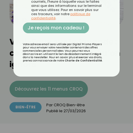
courriels, l'heure à laquelle vous le faites
ainsi que des informations sur le terminal
que vous utilisez. Pour en savoir plus sur
ces traceurs, voir notre
politique de
confidentialité
.
Je reçois mon cadeau !
Vrai-Faux sur la lavande :
Votre adresse email sera utilisée par Digital Prisma Players
pour vous envoyer votre newsletter contenant des offres
ce qu’on croit… et ce qu’on
commerciales personnalisées. Vous pourrez vous
désinscrire en utilisant le lien de désabonnement intégré
dans la newsletter. Pour en savoir plus et exercer vos droits,
ignore
prenez connaissance de notre
Charte de Confidentialité
.
Découvrez les 11 menus CROQ
Par
CROQ Bien-être
BIEN-ÊTRE
Publié le
27/03/2026