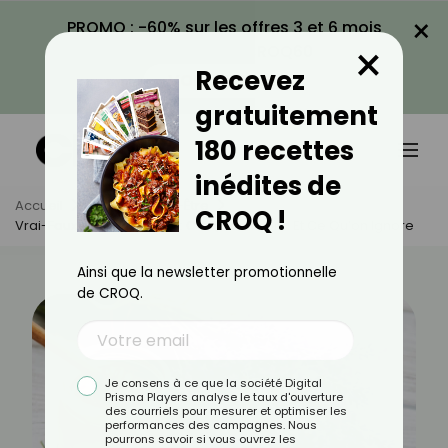
×
PROMO : -60% sur les offres 3 et 6 mois
×
avec le code CROQ60
Recevez
VOIR LA PROMO
gratuitement
180 recettes
inédites de
Accueil
Actus
Bien-Être
CROQ !
Vrai-Faux Sur La Lavande : Ce Qu’on Croit… Et Ce Qu’on Ignore
Ainsi que la newsletter promotionnelle
de CROQ.
Je consens à ce que la société Digital
Prisma Players analyse le taux d'ouverture
des courriels pour mesurer et optimiser les
performances des campagnes. Nous
pourrons savoir si vous ouvrez les