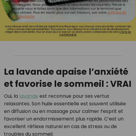
d'ouverture des courriels pour mesurer et optimiser les performances des
campagnes. Nous pourrons savoir si vous ouvrez les courriels, l'heure à
laquelle vous le faites ainsi que des informations sur le terminal que
vous utilisez. Pour en savoir plus sur ces traceurs, voir notre
politique de
confidentialité
.
Votre adresse email sera utilisée par Digital Prisma Playerspour vous envoyer votre newsletter contenant des
offres commerciales personnalisées. Vous pourrez vous désinscrire en utilisant le lien de désabonnement
intégré dans la newsletter. Pour en savoir plus et exercer vos droits, prenez connaissance de notre
Charte de
Confidentialité.
La lavande apaise l’anxiété
et favorise le sommeil : VRAI
Oui, la
lavande
est reconnue pour ses vertus
relaxantes. Son huile essentielle est souvent utilisée
en diffusion ou en massage pour calmer l’esprit et
favoriser un endormissement plus rapide. C’est un
excellent réflexe naturel en cas de stress ou de
troubles du sommeil.