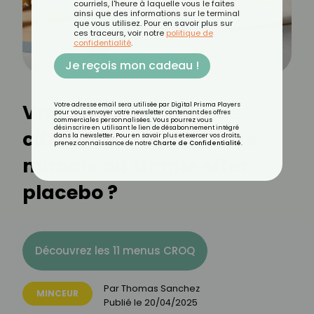
courriels, l'heure à laquelle vous le faites
ainsi que des informations sur le terminal
que vous utilisez. Pour en savoir plus sur
ces traceurs, voir notre
politique de
confidentialité
.
Je reçois mon cadeau !
Vrai-Faux sur le jus de
Votre adresse email sera utilisée par Digital Prisma Players
pour vous envoyer votre newsletter contenant des offres
commerciales personnalisées. Vous pourrez vous
désinscrire en utilisant le lien de désabonnement intégré
citron le matin : remède
dans la newsletter. Pour en savoir plus et exercer vos droits,
prenez connaissance de notre
Charte de Confidentialité
.
miracle ou simple effet
placebo ?
Découvrez les 11 menus CROQ
Par
Thomas Sanchez
MINCEUR
Publié le
20/04/2025