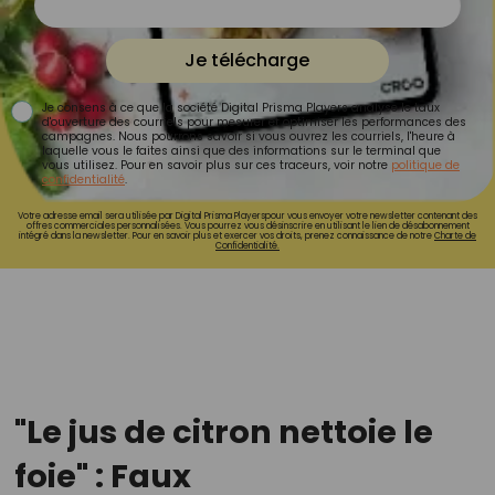
Je télécharge
Je consens à ce que la société Digital Prisma Players analyse le taux
d'ouverture des courriels pour mesurer et optimiser les performances des
campagnes. Nous pourrons savoir si vous ouvrez les courriels, l'heure à
laquelle vous le faites ainsi que des informations sur le terminal que
vous utilisez. Pour en savoir plus sur ces traceurs, voir notre
politique de
confidentialité
.
Votre adresse email sera utilisée par Digital Prisma Playerspour vous envoyer votre newsletter contenant des
offres commerciales personnalisées. Vous pourrez vous désinscrire en utilisant le lien de désabonnement
intégré dans la newsletter. Pour en savoir plus et exercer vos droits, prenez connaissance de notre
Charte de
Confidentialité.
"Le jus de citron nettoie le
foie" : Faux