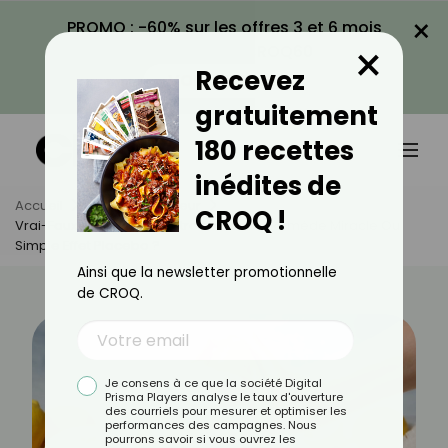
×
PROMO : -60% sur les offres 3 et 6 mois
×
avec le code CROQ60
Recevez
VOIR LA PROMO
gratuitement
180 recettes
inédites de
Accueil
Actus
Minceur
CROQ !
Vrai-Faux Sur Le Jus De Citron Le Matin : Remède Miracle Ou
Simple Effet Placebo ?
Ainsi que la newsletter promotionnelle
de CROQ.
Je consens à ce que la société Digital
Prisma Players analyse le taux d'ouverture
des courriels pour mesurer et optimiser les
performances des campagnes. Nous
pourrons savoir si vous ouvrez les