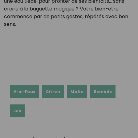
une eau tiède, pour profiter de ses bienfaits… sans
croire à la baguette magique ? Votre bien-être
commence par de petits gestes, répétés avec bon
sens.
Vrai-Faux
Citron
Matin
Remède
Jus