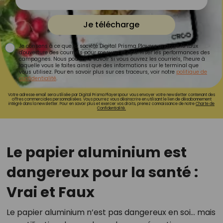
Je télécharge
Je consens à ce que la société Digital Prisma Players analyse le taux
d'ouverture des courriels pour mesurer et optimiser les performances des
campagnes. Nous pourrons savoir si vous ouvrez les courriels, l'heure à
laquelle vous le faites ainsi que des informations sur le terminal que
vous utilisez. Pour en savoir plus sur ces traceurs, voir notre
politique de
confidentialité
.
Votre adresse email sera utilisée par Digital Prisma Playerspour vous envoyer votre newsletter contenant des
offres commerciales personnalisées. Vous pourrez vous désinscrire en utilisant le lien de désabonnement
intégré dans la newsletter. Pour en savoir plus et exercer vos droits, prenez connaissance de notre
Charte de
Confidentialité.
Le papier aluminium est
dangereux pour la santé :
Vrai et Faux
Le papier aluminium n’est pas dangereux en soi… mais