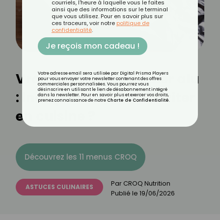
courriels, l'heure à laquelle vous le faites
ainsi que des informations sur le terminal
que vous utilisez. Pour en savoir plus sur
ces traceurs, voir notre
politique de
confidentialité
.
Je reçois mon cadeau !
Vrai-Faux sur le papier alu
Votre adresse email sera utilisée par Digital Prisma Players
pour vous envoyer votre newsletter contenant des offres
commerciales personnalisées. Vous pourrez vous
désinscrire en utilisant le lien de désabonnement intégré
: indispensable ou à éviter
dans la newsletter. Pour en savoir plus et exercer vos droits,
prenez connaissance de notre
Charte de Confidentialité
.
en cuisine ?
Découvrez les 11 menus CROQ
Par
CROQ Nutrition
ASTUCES CULINAIRES
Publié le
19/06/2026