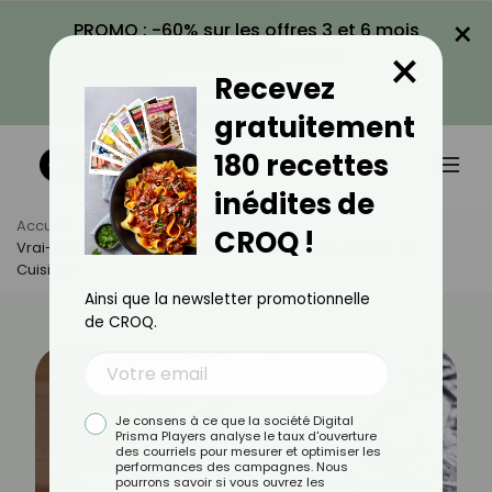
×
PROMO : -60% sur les offres 3 et 6 mois
×
avec le code CROQ60
Recevez
VOIR LA PROMO
gratuitement
180 recettes
inédites de
Accueil
Actus
Astuces Culinaires
CROQ !
Vrai-Faux Sur Le Papier Alu : Indispensable Ou À Éviter En
Cuisine ?
Ainsi que la newsletter promotionnelle
de CROQ.
Je consens à ce que la société Digital
Prisma Players analyse le taux d'ouverture
des courriels pour mesurer et optimiser les
performances des campagnes. Nous
pourrons savoir si vous ouvrez les