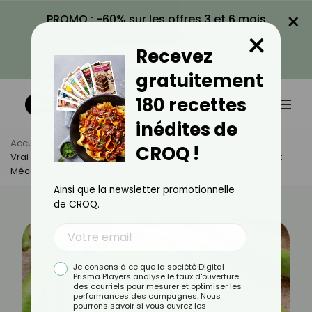
×
PROMO : -60% sur les offres 3 et 6 mois
×
avec le code CROQ60
Recevez
VOIR LA PROMO
gratuitement
180 recettes
inédites de
Accueil
Actus
Alimentation
CROQ !
Vrai-Faux Sur Les Fèves : Tout Savoir Sur Ce Légume Souvent
Méconnu
Ainsi que la newsletter promotionnelle
de CROQ.
Je consens à ce que la société Digital
Prisma Players analyse le taux d'ouverture
des courriels pour mesurer et optimiser les
performances des campagnes. Nous
pourrons savoir si vous ouvrez les