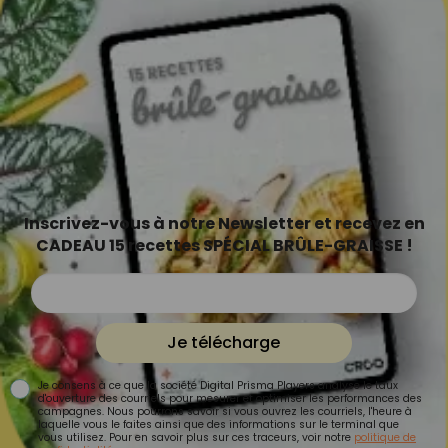
Inscrivez-vous à notre Newsletter et recevez en
CADEAU 15 recettes SPÉCIAL BRÛLE-GRAISSE !
Je télécharge
Je consens à ce que la société Digital Prisma Players analyse le taux
d'ouverture des courriels pour mesurer et optimiser les performances des
campagnes. Nous pourrons savoir si vous ouvrez les courriels, l'heure à
laquelle vous le faites ainsi que des informations sur le terminal que
vous utilisez. Pour en savoir plus sur ces traceurs, voir notre
politique de