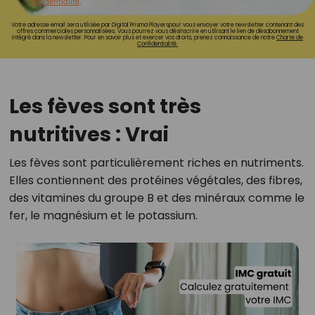
confidentialité
.
Votre adresse email sera utilisée par Digital Prisma Playerspour vous envoyer votre newsletter contenant des
offres commerciales personnalisées. Vous pourrez vous désinscrire en utilisant le lien de désabonnement
intégré dans la newsletter. Pour en savoir plus et exercer vos droits, prenez connaissance de notre
Charte de
Confidentialité.
Les fèves sont très
nutritives : Vrai
Les fèves sont particulièrement riches en nutriments.
Elles contiennent des protéines végétales, des fibres,
des vitamines du groupe B et des minéraux comme le
fer, le magnésium et le potassium.