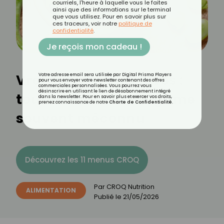
courriels, l'heure à laquelle vous le faites
ainsi que des informations sur le terminal
que vous utilisez. Pour en savoir plus sur
ces traceurs, voir notre
politique de
confidentialité
.
Je reçois mon cadeau !
Vrai-Faux sur les fèves :
Votre adresse email sera utilisée par Digital Prisma Players
pour vous envoyer votre newsletter contenant des offres
commerciales personnalisées. Vous pourrez vous
désinscrire en utilisant le lien de désabonnement intégré
tout savoir sur ce légume
dans la newsletter. Pour en savoir plus et exercer vos droits,
prenez connaissance de notre
Charte de Confidentialité
.
souvent méconnu
Découvrez les 11 menus CROQ
Par
CROQ Nutrition
ALIMENTATION
Publié le
21/05/2026