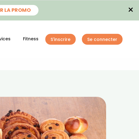
×
R LA PROMO
vices
Fitness
S'inscrire
Se connecter