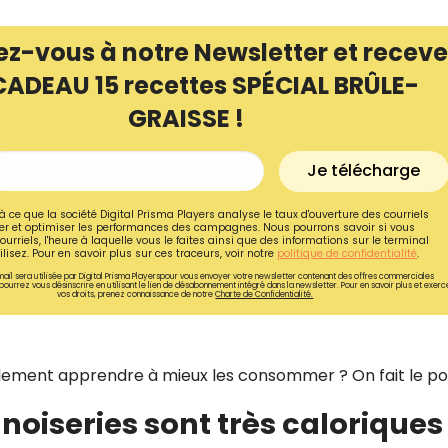
ez-vous à notre Newsletter et receve
CADEAU 15 recettes SPÉCIAL BRÛLE-
GRAISSE !
Je télécharge
à ce que la société Digital Prisma Players analyse le taux d'ouverture des courriels
r et optimiser les performances des campagnes. Nous pourrons savoir si vous
ourriels, l'heure à laquelle vous le faites ainsi que des informations sur le terminal
lisez. Pour en savoir plus sur ces traceurs, voir notre
politique de confidentialité
.
ail sera utilisée par Digital Prisma Playerspour vous envoyer votre newsletter contenant des offres commerciales
pourrez vous désinscrire en utilisant le lien de désabonnement intégré dans la newsletter. Pour en savoir plus et exerc
vos droits, prenez connaissance de notre
Charte de Confidentialité.
Recevez gratuitemen
recettes inédites de
mplement apprendre à mieux les consommer ? On fait le poi
!
nnoiseries sont très caloriques
Ainsi que la newsletter promotio