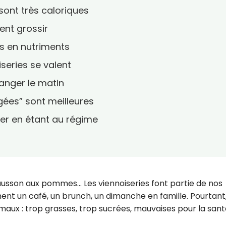
 sont très caloriques
ent grossir
es en nutriments
iseries se valent
manger le matin
égées” sont meilleures
ger en étant au régime
hausson aux pommes… Les viennoiseries font partie de nos
nent un café, un brunch, un dimanche en famille. Pourtant
maux : trop grasses, trop sucrées, mauvaises pour la sant