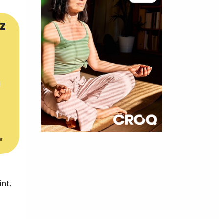
z
×
er
t 180
 CROQ
nt.
nnelle de