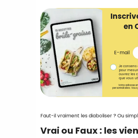
Inscriv
en 
E-mail
Je consens 
pour mesure
ouvrez les c
que vous uti
Votre adresse em
personnalisées. Vous 
Faut-il vraiment les diaboliser ? Ou si
Vrai ou Faux : les vie