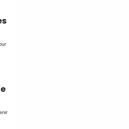
es
our
me
enir