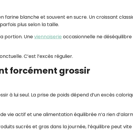
CROQ.
 en farine blanche et souvent en sucre. Un croissant class
rfois plus selon la taille.
Je consens à ce que la société Digi
la portion. Une
viennoiserie
occasionnelle ne déséquilibre
Prisma Players analyse le taux d'ou
des courriels pour mesurer et optim
performances des campagnes. No
pourrons savoir si vous ouvrez les co
ctuelle. C’est l’excès régulier.
l'heure à laquelle vous le faites ains
des informations sur le terminal qu
font forcément grossir
utilisez. Pour en savoir plus sur ces 
voir notre
politique de confidentialit
Je reçois mon cadeau !
ssir à lui seul. La prise de poids dépend d’un excès caloriq
Votre adresse email sera utilisée par Digital Prisma Playe
envoyer votre newsletter contenant des offres commercial
personnalisées. Vous pourrez vous désinscrire en utilisan
 vie actif et une alimentation équilibrée n’a rien d’alar
désabonnement intégré dans la newsletter. Pour en savoi
exercer vos droits, prenez connaissance de notre
Charte 
Confidentialité
.
roduits sucrés et gras dans la journée, l’équilibre peut vite