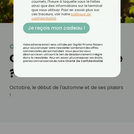
courriels, l'heure à laquelle vous le faites
ainsi que des informations sur le terminal
que vous utilisez. Pour en savoir plus sur
ces traceurs, voir notre
politique de
confidentialité
.
Je reçois mon cadeau !
Octobre
Votre adresse email sera utilisée par Digital Prisma Players
pour vous envoyer votre newsletter contenant des offres
commerciales personnalisées. Vous pourrez vous
Que faire en octobre
désinscrire en utilisant le lien de désabonnement intégré
dans la newsletter. Pour en savoir plus et exercer vos droits,
prenez connaissance de notre
Charte de Confidentialité
.
?
Octobre, le début de l'automne et de ses plaisirs
!