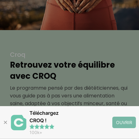
Croq
Retrouvez votre équilibre
avec CROQ
Le programme pensé par des diététiciennes, qui
vous guide pas à pas vers une alimentation
saine, adaptée à vos objectifs minceur, santé ou
bien-être
Téléchargez
CROQ !
✕
OUVRIR
Découvrir
100k+