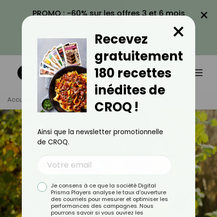
×
PROMO : -60% sur les offres 3 et 6 mois
×
avec le code CROQ60
Recevez
VOIR LA PROMO
gratuitement
180 recettes
inédites de
Accueil
Tag
Octobre
CROQ !
Ainsi que la newsletter promotionnelle
de CROQ.
Je consens à ce que la société Digital
Prisma Players analyse le taux d'ouverture
des courriels pour mesurer et optimiser les
performances des campagnes. Nous
pourrons savoir si vous ouvrez les